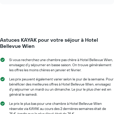
l'évolution
chart
Sur
des
le
prix
graphique,
d'une
1
chambre
axe
à
Y
l'approche
indiquent
de
le
Astuces KAYAK pour votre séjour à Hotel
la
prix
date
Bellevue Wien
moyen
du
d'une
séjour
chambre
Sur
Si vous recherchez une chambre pas chère à Hotel Bellevue Wien,
le
envisagez d’y séjourner en basse saison. On trouve généralement
graphique,
les offres les moins chères en janvier et février.
1
axe
Les prix peuvent également varier selon le jour de la semaine. Pour
X
bénéficier des meilleures offres à Hotel Bellevue Wien, envisagez
indiquent
d’y séjourner un mardi ou un dimanche. Le jour le plus cher est en
le
général le samedi.
nombre
de
Le prix le plus bas pour une chambre à Hotel Bellevue Wien
jours
réservée via KAYAK au cours des 2 dernières semaines était de
avant
74 €, tandis que le plus élevé était de 74 €.