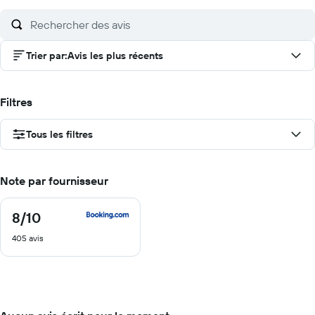
Trier par
:
Avis les plus récents
Filtres
Tous les filtres
Note par fournisseur
8
/10
8
sur
405 avis
10