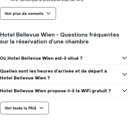
le
séjour
Voir plus de conseils
Sur
le
graphique,
1
Hotel Bellevue Wien - Questions fréquentes
axe
sur la réservation d’une chambre
Y
indiquent
le
Où Hotel Bellevue Wien est-il situé ?
prix
moyen
d'une
Quelles sont les heures d’arrivée et de départ à
chambre
Hotel Bellevue Wien ?
Hotel Bellevue Wien propose-t-il le WiFi gratuit ?
Voir toute la FAQ