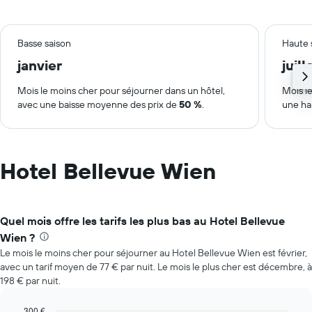
Basse saison
Haute 
janvier
juill
Mois le moins cher pour séjourner dans un hôtel,
Mois le
avec une baisse moyenne des prix de
50 %
.
une ha
Hotel Bellevue Wien
Quel mois offre les tarifs les plus bas au Hotel Bellevue
Wien ?
Le mois le moins cher pour séjourner au Hotel Bellevue Wien est février,
avec un tarif moyen de 77 € par nuit. Le mois le plus cher est décembre, à
198 € par nuit.
300 €