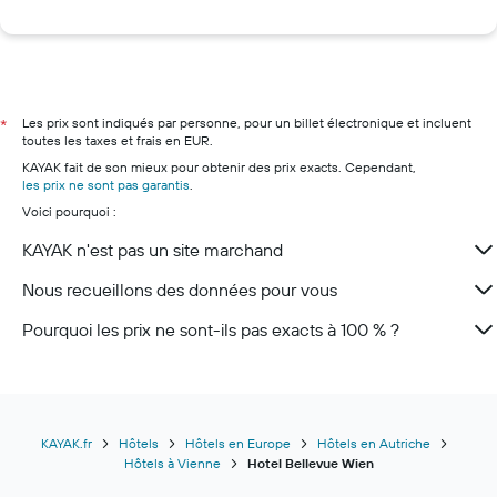
Hôtels à Mykonos
Hôtels à Bordeaux
Hôtels à New York
Hôtels à Paris
Les prix sont indiqués par personne, pour un billet électronique et incluent
*
toutes les taxes et frais en EUR.
Hôtels à Marseille
KAYAK fait de son mieux pour obtenir des prix exacts. Cependant,
Hôtels à Nice
les prix ne sont pas garantis
.
Voici pourquoi :
Hôtels à Lyon
Hôtels à Deauville
KAYAK n'est pas un site marchand
Hôtels à Cannes
Nous recueillons des données pour vous
Pourquoi les prix ne sont-ils pas exacts à 100 % ?
KAYAK.fr
Hôtels
Hôtels en Europe
Hôtels en Autriche
Hôtels à Vienne
Hotel Bellevue Wien