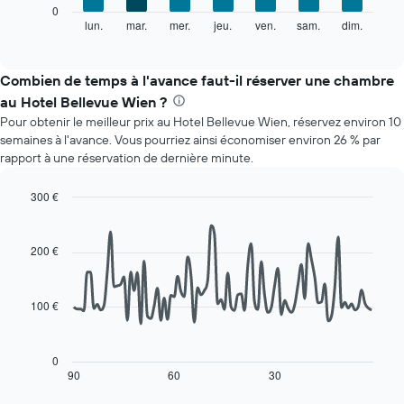
Le
0
indiquent
graphique
lun.
mar.
mer.
jeu.
ven.
sam.
dim.
End
les
of
ci-
mois.
interactive
dessous
chart
Sur
indique
Combien de temps à l'avance faut-il réserver une chambre
le
le
graphique,
au Hotel Bellevue Wien ?
prix
1
Pour obtenir le meilleur prix au Hotel Bellevue Wien, réservez environ 10
moyen
axe
semaines à l'avance. Vous pourriez ainsi économiser environ 26 % par
d'une
Y
rapport à une réservation de dernière minute.
chambre
indiquent
par
le
jour
300 €
prix
Sur
Line
Chart
moyen
le
graphic.
chart
d'une
with
graphique,
200 €
chambre
90
1
data
axe
points.
X
100 €
indiquent
Le
les
graphique
jours
ci-
0
de
dessous
90
60
30
End
la
of
affiche
interactive
semaine