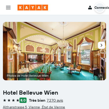
Connexi
Photos de Hotel Bellevue Wien
1/11
Hotel Bellevue Wien
Très bien
7 270 avis
8,0
4 étoiles
Althanstrasse 5, Vienne, État de Vienne