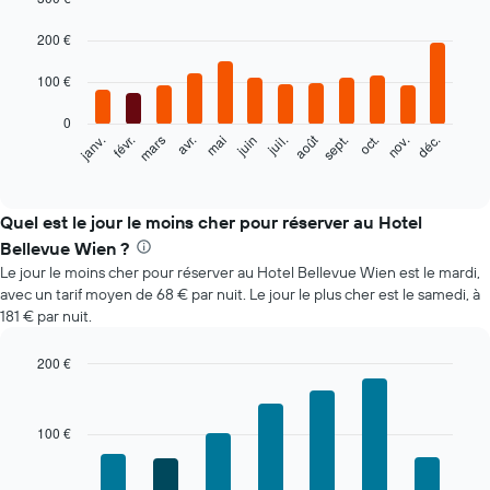
Bar
Chart
graphic.
200 €
chart
with
12
100 €
bars.
0
Le
août
févr.
mai
nov.
mars
juin
sept.
déc.
janv.
avr.
juil.
oct.
graphique
End
of
ci-
interactive
dessous
chart
indique
Quel est le jour le moins cher pour réserver au Hotel
le
Bellevue Wien ?
prix
Le jour le moins cher pour réserver au Hotel Bellevue Wien est le mardi,
moyen
avec un tarif moyen de 68 € par nuit. Le jour le plus cher est le samedi, à
d'une
181 € par nuit.
chambre
par
mois
200 €
Sur
Bar
Chart
le
graphic.
chart
with
graphique,
100 €
7
1
bars.
axe
X