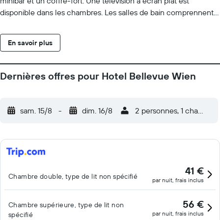
minibar et un coffre-fort. Une télévision à écran plat est
disponible dans les chambres. Les salles de bain comprennent
une baignoire ou une douche et des articles de toilette gratuits.
Vous pourrez accéder à Internet gratuitement par le biais d'une
En savoir plus
connexion sans fil. Un service de ménage est fourni tous les
jours. Cet hôtel propose un centre de fitness.
Dernières offres pour Hotel Bellevue Wien
sam. 15/8
-
dim. 16/8
2 personnes, 1 chambre
41 €
Chambre double, type de lit non spécifié
par nuit, frais inclus
56 €
Chambre supérieure, type de lit non
par nuit, frais inclus
spécifié