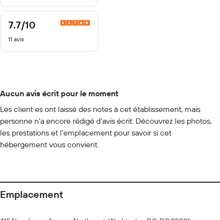
7.7
/10
7.7
sur
11 avis
10
Aucun avis écrit pour le moment
Les client·es ont laissé des notes à cet établissement, mais
personne n’a encore rédigé d’avis écrit. Découvrez les photos,
les prestations et l’emplacement pour savoir si cet
hébergement vous convient.
Emplacement