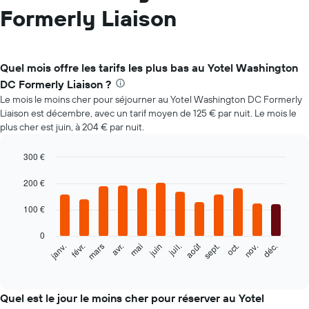
Formerly Liaison
Quel mois offre les tarifs les plus bas au Yotel Washington
DC Formerly Liaison ?
Le mois le moins cher pour séjourner au Yotel Washington DC Formerly
Liaison est décembre, avec un tarif moyen de 125 € par nuit. Le mois le
plus cher est juin, à 204 € par nuit.
300 €
Bar
Chart
graphic.
200 €
chart
with
12
100 €
bars.
0
Le
août
févr.
mai
nov.
mars
juin
sept.
déc.
janv.
avr.
juil.
oct.
graphique
End
of
ci-
interactive
dessous
chart
indique
Quel est le jour le moins cher pour réserver au Yotel
le