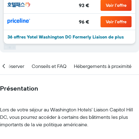
93 €
Voir l’offre
96 €
Voir l’offre
36 offres Yotel Washington DC Formerly Liaison de plus
nd réserver
Conseils et FAQ
Hébergements à proximité
Présentation
Lors de votre séjour au Washington Hotels’ Liaison Capitol Hill
DC, vous pourrez accéder à certains des bâtiments les plus
importants de la vie politique américaine.