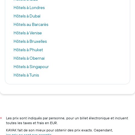
Hôtels à Londres
Hôtels à Dubaï
Hôtels au Barcarès
Hôtels à Venise
Hôtels à Bruxelles
Hôtels à Phuket
Hôtels à Obernai
Hôtels à Singapour
Hôtels à Tunis
Hôtels à Lisbonne
Hôtels à Aubagne
Hôtels à Vaitape
Hôtels à Les Sables
Hôtels à Paris
Les prix sont indiqués par personne, pour un billet électronique et incluent
*
toutes les taxes et frais en EUR.
Hôtels à Marseille
KAYAK fait de son mieux pour obtenir des prix exacts. Cependant,
Hôtels à Nice
les prix ne sont pas garantis
.