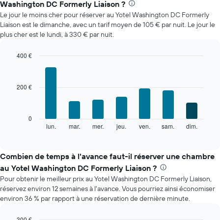
Washington DC Formerly Liaison ?
prix
Le jour le moins cher pour réserver au Yotel Washington DC Formerly
moyen
Liaison est le dimanche, avec un tarif moyen de 105 € par nuit. Le jour le
d'une
plus cher est le lundi, à 330 € par nuit.
chambre
par
mois
400 €
Sur
Bar
Chart
le
graphic.
chart
with
graphique,
200 €
7
1
bars.
axe
X
Le
0
indiquent
graphique
lun.
mar.
mer.
jeu.
ven.
sam.
dim.
End
les
of
ci-
mois.
interactive
dessous
chart
Sur
indique
Combien de temps à l'avance faut-il réserver une chambre
le
le
graphique,
au Yotel Washington DC Formerly Liaison ?
prix
1
Pour obtenir le meilleur prix au Yotel Washington DC Formerly Liaison,
moyen
axe
réservez environ 12 semaines à l'avance. Vous pourriez ainsi économiser
d'une
Y
environ 36 % par rapport à une réservation de dernière minute.
chambre
indiquent
par
le
jour
300 €