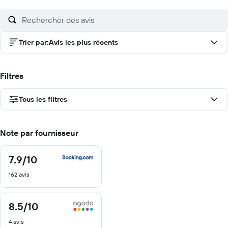
Trier par
:
Avis les plus récents
Filtres
Tous les filtres
Note par fournisseur
7.9
/10
7.9
sur
162 avis
10
8.5
/10
8.5
sur
4 avis
10