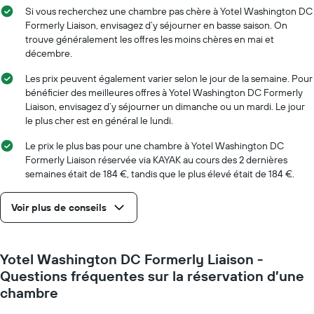
chambre
Sur
Si vous recherchez une chambre pas chère à Yotel Washington DC
le
Formerly Liaison, envisagez d’y séjourner en basse saison. On
graphique,
trouve généralement les offres les moins chères en mai et
1
décembre.
axe
X
Les prix peuvent également varier selon le jour de la semaine. Pour
indiquent
bénéficier des meilleures offres à Yotel Washington DC Formerly
le
Liaison, envisagez d’y séjourner un dimanche ou un mardi. Le jour
nombre
le plus cher est en général le lundi.
de
jours
Le prix le plus bas pour une chambre à Yotel Washington DC
avant
Formerly Liaison réservée via KAYAK au cours des 2 dernières
le
semaines était de 184 €, tandis que le plus élevé était de 184 €.
séjour
Sur
Voir plus de conseils
le
graphique,
1
axe
Yotel Washington DC Formerly Liaison -
Y
Questions fréquentes sur la réservation d’une
indiquent
le
chambre
prix