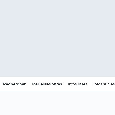
Rechercher
Meilleures offres
Infos utiles
Infos sur le
Offres de séjours pas