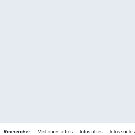
Rechercher
Meilleures offres
Infos utiles
Infos sur le