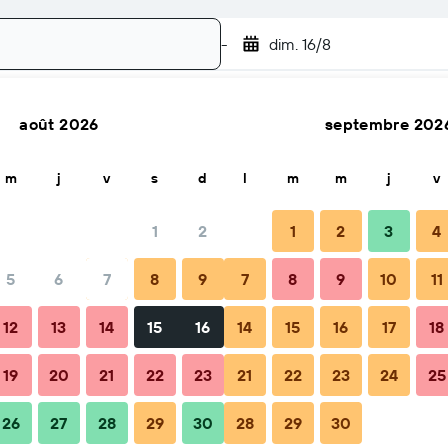
-
dim. 16/8
août 2026
septembre 202
Rechercher
m
j
v
s
d
l
m
m
j
v
1
2
1
2
3
4
5
6
7
8
9
7
8
9
10
11
d réserver
Conseils et FAQ
Hébergements à proximité
12
13
14
15
16
14
15
16
17
18
19
20
21
22
23
21
22
23
24
25
26
27
28
29
30
28
29
30