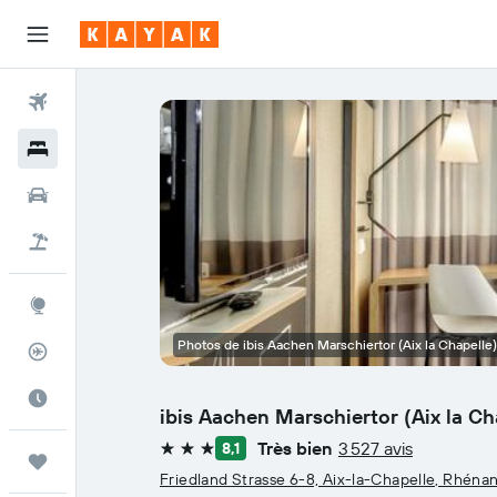
Vols
Hôtels
Voitures
Vol+Hôtel
Explore
Photos de ibis Aachen Marschiertor (Aix la Chapelle)
Suivi des vols
Meilleur moment pour voyager
ibis Aachen Marschiertor (Aix la Ch
Très bien
3 527 avis
8,1
3 étoiles
Trips
Friedland Strasse 6-8, Aix-la-Chapelle, Rhén