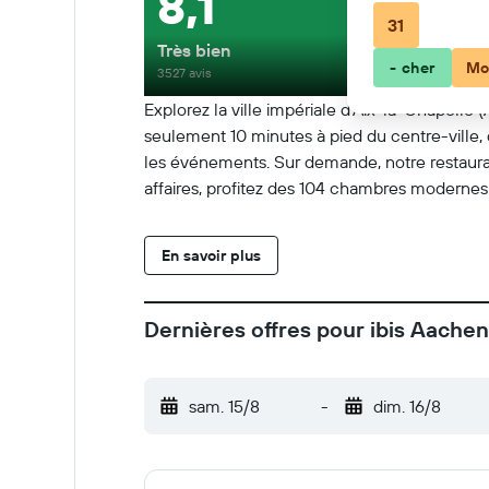
8,1
31
Très bien
- cher
Mo
3527 avis
Explorez la ville impériale d'Aix-la-Chapelle (
seulement 10 minutes à pied du centre-ville, 
les événements. Sur demande, notre restaurant
affaires, profitez des 104 chambres modernes
En savoir plus
Dernières offres pour ibis Aachen
sam. 15/8
-
dim. 16/8