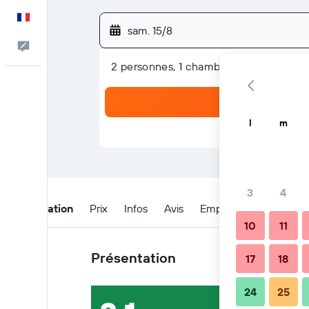
Français
sam. 15/8
Commentaires
2 personnes, 1 chambre
l
m
3
4
Présentation
Prix
Infos
Avis
Emplacement
Quan
10
11
Présentation
17
18
24
25