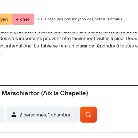
Voir sur la carte
yen
+ cher
Sur la base des prix moyens des hôtels 3 étoiles.
Aachen). L'hôtel 3 étoiles ibis Aachen am Marschiertor près de la 
des sites importants peuvent être facilement visités à pied. Deu
 international La Table se fera un plaisir de répondre à toutes 
.
 Marschiertor (Aix la Chapelle)
2 personnes, 1 chambre