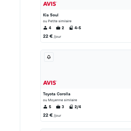
Kia Soul
ou Petite similaire
4
2
4-5
22 €
/jour
Toyota Corolla
ou Moyenne similaire
5
3
2/4
22 €
/jour