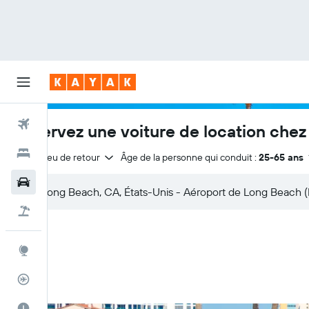
Vols
Réservez une voiture de location chez
Hôtels
Même lieu de retour
Âge de la personne qui conduit :
25-65 ans
Voitures
Vol+Hôtel
Explore
Suivi des vols
Meilleur moment pour voyager