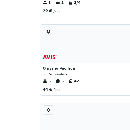
5
2
2/4
29 €
/jour
Chrysler Pacifica
ou Van similaire
5
5
4-5
44 €
/jour