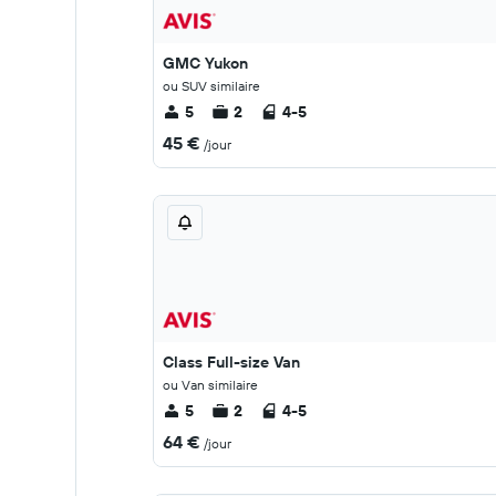
GMC Yukon
ou SUV similaire
5
2
4-5
45 €
/jour
Class Full-size Van
ou Van similaire
5
2
4-5
64 €
/jour