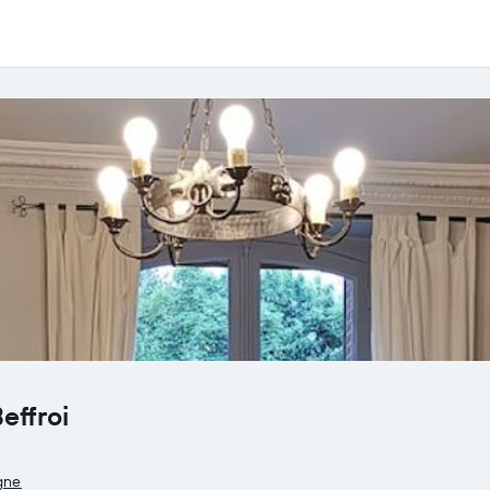
effroi
gne