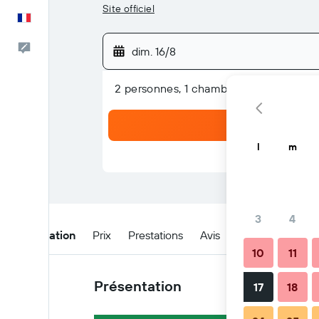
Site officiel
Français
Commentaires
dim. 16/8
2 personnes, 1 chambre
l
m
3
4
Présentation
Prix
Prestations
Avis
Emplacement
10
11
Présentation
17
18