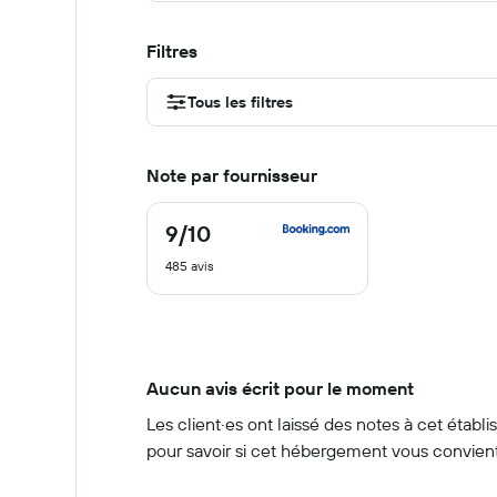
Filtres
Tous les filtres
Note par fournisseur
9
/10
9
sur
485 avis
10
Aucun avis écrit pour le moment
Les client·es ont laissé des notes à cet étab
pour savoir si cet hébergement vous convient