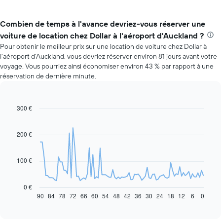
Combien de temps à l'avance devriez-vous réserver une
voiture de location chez Dollar à l'aéroport d'Auckland ?
Pour obtenir le meilleur prix sur une location de voiture chez Dollar à
l'aéroport d'Auckland, vous devriez réserver environ 81 jours avant votre
voyage. Vous pourriez ainsi économiser environ 43 % par rapport à une
réservation de dernière minute.
300 €
Line
Chart
graphic.
chart
with
91
200 €
data
points.
100 €
Le
graphique
ci-
0 €
dessous
90
84
78
72
66
60
54
48
42
36
30
24
18
12
6
0
End
of
indique
interactive
l'évolution
chart