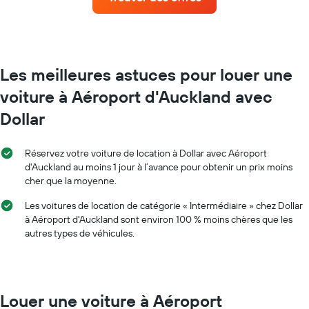
voiture
jours
de
avant
location
la
par
réservation
mois
Sur
Sur
Les meilleures astuces pour louer une
le
le
graphique,
voiture à Aéroport d'Auckland avec
graphique,
1
1
axe
Dollar
axe
Y
X
indiquent
indiquent
le
Réservez votre voiture de location à Dollar avec Aéroport
les
prix
d'Auckland au moins 1 jour à l’avance pour obtenir un prix moins
mois
moyen
cher que la moyenne.
de
d'une
l'année
voiture
Les voitures de location de catégorie « Intermédiaire » chez Dollar
Sur
de
à Aéroport d'Auckland sont environ 100 % moins chères que les
le
location
autres types de véhicules.
graphique,
1
axe
Y
indiquent
Louer une voiture à Aéroport
le