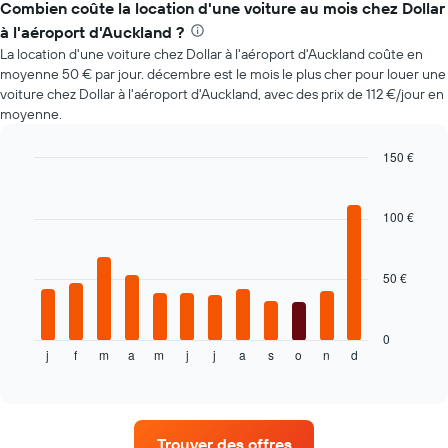
des
Combien coûte la location d'une voiture au mois chez Dollar
prix
à l'aéroport d'Auckland ?
d'une
La location d'une voiture chez Dollar à l'aéroport d'Auckland coûte en
voiture
moyenne 50 € par jour. décembre est le mois le plus cher pour louer une
de
voiture chez Dollar à l'aéroport d'Auckland, avec des prix de 112 €/jour en
location
moyenne.
à
l'approche
de
150 €
la
Bar
Chart
date
graphic.
chart
with
de
100 €
12
la
bars.
réservation
Sur
50 €
Le
le
graphique
graphique,
ci-
1
dessous
0
axe
j
f
m
a
m
j
j
a
s
o
n
d
indique
End
X
of
le
indiquent
interactive
prix
chart
le
moyen
nombre
d'une
de
Trouver des offres