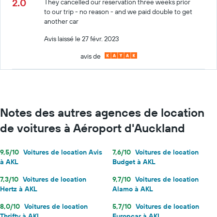
2.0
They cancelled our reservation three weeks prior
to our trip - no reason - and we paid double to get
another car
Avis laissé le 27 févr. 2023
avis de
Notes des autres agences de location
de voitures à Aéroport d'Auckland
9,5/10
Voitures de location Avis
7,6/10
Voitures de location
à AKL
Budget à AKL
7,3/10
Voitures de location
9,7/10
Voitures de location
Hertz à AKL
Alamo à AKL
8,0/10
Voitures de location
5,7/10
Voitures de location
Thrifty à AKL
Europcar à AKL