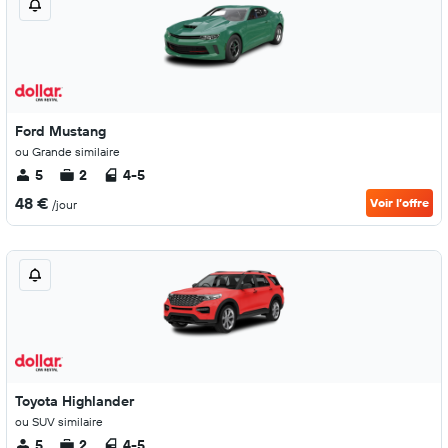
Ford Mustang
ou Grande similaire
5
2
4-5
48 €
Voir l’offre
/jour
Toyota Highlander
ou SUV similaire
5
2
4-5