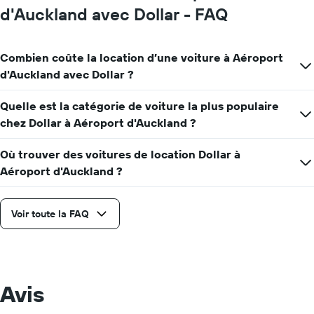
prix
d'Auckland avec Dollar - FAQ
moyen
d'une
voiture
Combien coûte la location d’une voiture à Aéroport
de
d'Auckland avec Dollar ?
location
pour
une
Quelle est la catégorie de voiture la plus populaire
journée
chez Dollar à Aéroport d'Auckland ?
Où trouver des voitures de location Dollar à
Aéroport d'Auckland ?
Voir toute la FAQ
Avis