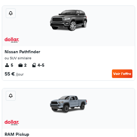
Nissan Pathfinder
ou SUV similaire
5
2
4-5
55 €
Voir l’offre
/jour
RAM Pickup