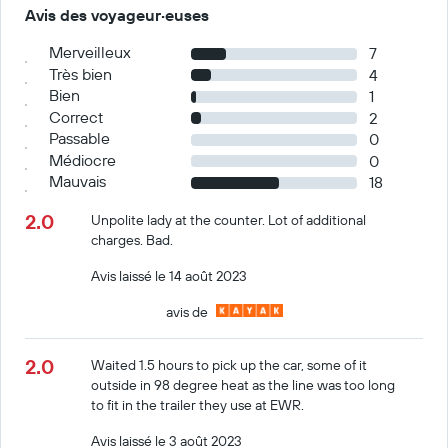
Avis des voyageur·euses
Merveilleux
7
Très bien
4
Bien
1
Correct
2
Passable
0
Médiocre
0
Mauvais
18
2.0
Unpolite lady at the counter. Lot of additional
charges. Bad.
Avis laissé le 14 août 2023
avis de
2.0
Waited 1.5 hours to pick up the car, some of it
outside in 98 degree heat as the line was too long
to fit in the trailer they use at EWR.
Avis laissé le 3 août 2023