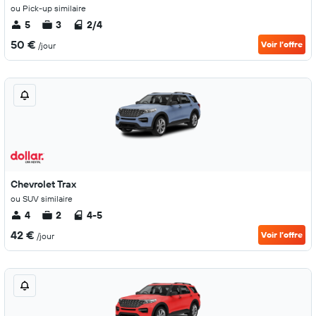
ou Pick-up similaire
5
3
2/4
50 €
Voir l’offre
/jour
Chevrolet Trax
ou SUV similaire
4
2
4-5
42 €
Voir l’offre
/jour