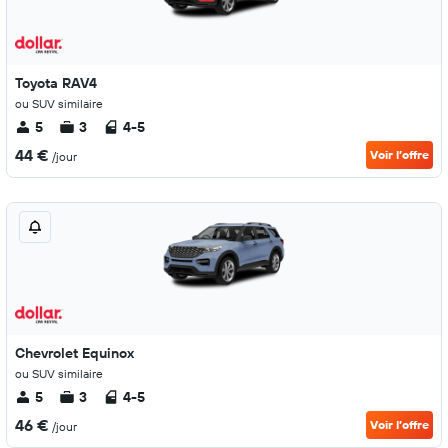
Toyota RAV4
ou SUV similaire
5
3
4-5
44 €
Voir l’offre
/jour
Chevrolet Equinox
ou SUV similaire
5
3
4-5
46 €
Voir l’offre
/jour