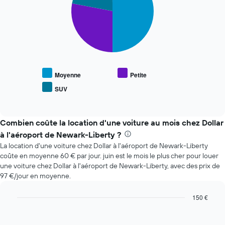
de
slices.
la
réservation
Le
Sur
graphique
le
ci-
graphique,
dessous
1
indique
axe
le
Moyenne
Petite
X
prix
indiquent
SUV
End
moyen
le
of
des
interactive
nombre
types
chart
de
de
Combien coûte la location d'une voiture au mois chez Dollar
jours
voiture
à l'aéroport de Newark-Liberty ?
avant
les
la
La location d'une voiture chez Dollar à l'aéroport de Newark-Liberty
plus
réservation
coûte en moyenne 60 € par jour. juin est le mois le plus cher pour louer
populaires
Sur
une voiture chez Dollar à l'aéroport de Newark-Liberty, avec des prix de
le
97 €/jour en moyenne.
graphique,
1
150 €
axe
Bar
Chart
Y
graphic.
chart
indiquent
with