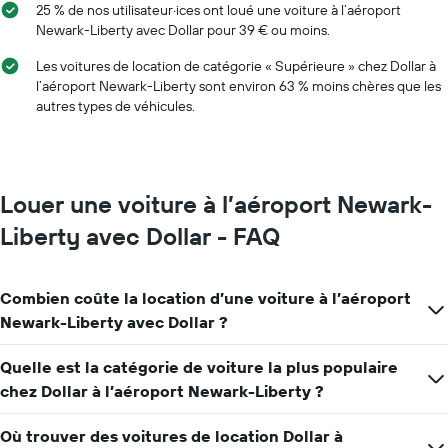
indiquent
25 % de nos utilisateur·ices ont loué une voiture à l’aéroport
les
Newark-Liberty avec Dollar pour 39 € ou moins.
mois
de
Les voitures de location de catégorie « Supérieure » chez Dollar à
l'année
l’aéroport Newark-Liberty sont environ 63 % moins chères que les
Sur
autres types de véhicules.
le
graphique,
1
axe
Y
Louer une voiture à l’aéroport Newark-
indiquent
le
Liberty avec Dollar - FAQ
prix
moyen
d'une
Combien coûte la location d’une voiture à l’aéroport
voiture
Newark-Liberty avec Dollar ?
de
location
pour
Quelle est la catégorie de voiture la plus populaire
une
chez Dollar à l’aéroport Newark-Liberty ?
journée
Où trouver des voitures de location Dollar à