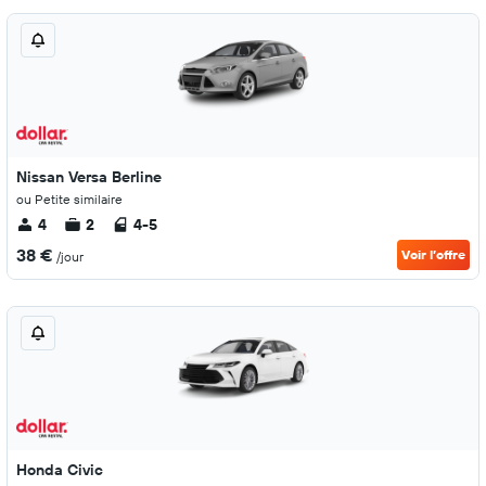
Nissan Versa Berline
ou Petite similaire
4
2
4-5
38 €
Voir l’offre
/jour
Honda Civic