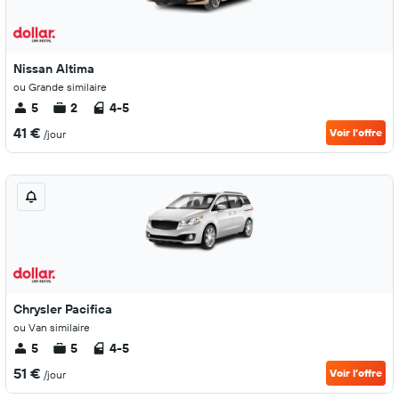
Nissan Altima
ou Grande similaire
5
2
4-5
41 €
Voir l’offre
/jour
Chrysler Pacifica
ou Van similaire
5
5
4-5
51 €
Voir l’offre
/jour