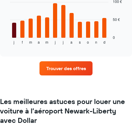
100 €
le
12
prix
bars.
moyen
50 €
d'une
Le
voiture
graphique
de
ci-
location
dessous
0
j
f
m
a
m
j
j
a
s
o
n
d
indique
End
of
le
interactive
prix
chart
moyen
d'une
Trouver des offres
voiture
de
location
par
mois
Sur
Les meilleures astuces pour louer une
le
voiture à l’aéroport Newark-Liberty
graphique,
1
avec Dollar
axe
X