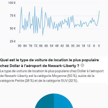
100 €
Line
Chart
graphic.
chart
with
91
75 €
data
points.
50 €
Le
graphique
ci-
25 €
dessous
90
84
78
72
66
60
54
48
42
36
30
24
18
12
6
0
End
of
indique
interactive
l'évolution
chart
des
Quel est le type de voiture de location le plus populaire
prix
chez Dollar à l'aéroport de Newark-Liberty ?
d'une
Le type de voiture de location le plus populaire chez Dollar à l'aéroport
voiture
de Newark-Liberty est la catégorie Moyenne (50 %), suivie de la
de
catégorie Petite (28 %) et de la catégorie SUV (22 %).
location
à
l'approche
de
Pie
Chart
la
graphic.
chart
with
date
3