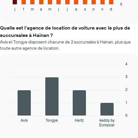
dessous
0
j
f
m
a
m
j
j
a
s
o
n
d
indique
End
of
le
interactive
prix
chart
moyen
Quelle est l'agence de location de voiture avec le plus de
d'une
succursales à Hainan ?
voiture
Avis et Tongye disposent chacune de 2 succursales à Hainan, plus que
de
toute autre agence de location.
location
par
mois
4
Sur
Bar
Chart
le
graphic.
chart
3
graphique,
with
4
1
2
bars.
axe
X
Le
1
indiquent
graphique
les
ci-
mois
0
dessous
Avis
Tongye
Hertz
keddy by
de
Europcar
indique
End
l'année
of
les
Sur
interactive
quatre
chart