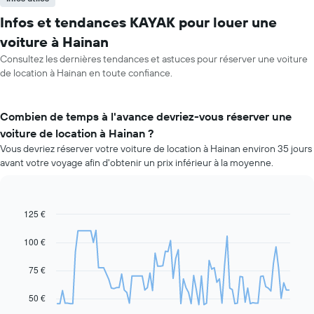
Infos et tendances KAYAK pour louer une
voiture à Hainan
Consultez les dernières tendances et astuces pour réserver une voiture
de location à Hainan en toute confiance.
Combien de temps à l'avance devriez-vous réserver une
voiture de location à Hainan ?
Vous devriez réserver votre voiture de location à Hainan environ 35 jours
avant votre voyage afin d'obtenir un prix inférieur à la moyenne.
125 €
Line
Chart
graphic.
chart
with
100 €
91
data
75 €
points.
Le
50 €
graphique