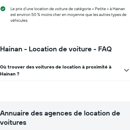
Sur
le
Le prix d’une location de voiture de catégorie « Petite » à Hainan
graphique,
est environ 50 % moins cher en moyenne que les autres types de
1
véhicules.
axe
Y
indiquent
le
prix
Hainan - Location de voiture - FAQ
de
location
de
Où trouver des voitures de location à proximité à
voiture
le
Hainan ?
plus
bas
par
agence
Annuaire des agences de location de
voitures