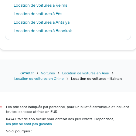
Location de voitures à Reims
Location de voitures à Fès
Location de voitures à Antalya
Location de voitures à Bangkok
Location de voitures à Cergy
Location de voitures à Helsinki
Location de voitures à Fort De France
Location de voitures à Édimbourg
Location de voitures à Bari
KAYAK.fr
Voitures
Location de voitures en Asie
Location de voitures en Chine
Location de voitures - Hainan
Location de voitures à Las Palmas de Gran Canaria
Location de voitures à Paris
Location de voitures à Alcúdia
Les prix sont indiqués par personne, pour un billet électronique et incluent
Location de voitures à Barcelone
*
toutes les taxes et frais en EUR.
Location de voitures à Tromso
KAYAK fait de son mieux pour obtenir des prix exacts. Cependant,
les prix ne sont pas garantis
.
Voici pourquoi :