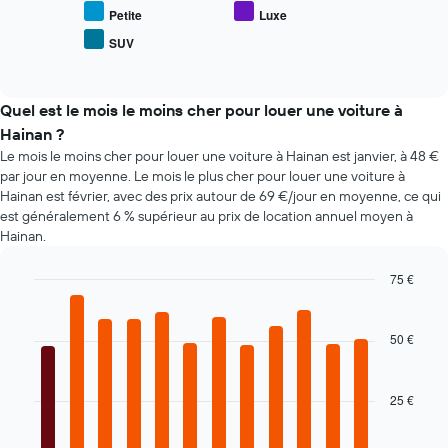
X
le
Petite
Luxe
indiquent
prix
le
SUV
End
moyen
nombre
of
des
interactive
de
types
chart
jours
de
Quel est le mois le moins cher pour louer une voiture à
avant
voiture
Hainan ?
la
les
réservation
Le mois le moins cher pour louer une voiture à Hainan est janvier, à 48 €
plus
Sur
par jour en moyenne. Le mois le plus cher pour louer une voiture à
populaires
le
Hainan est février, avec des prix autour de 69 €/jour en moyenne, ce qui
graphique,
est généralement 6 % supérieur au prix de location annuel moyen à
1
Hainan.
axe
Y
75 €
indiquent
Bar
Chart
le
graphic.
chart
prix
with
50 €
moyen
12
d'une
bars.
voiture
25 €
de
Le
location
graphique
ci-