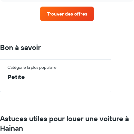
le
agences
graphique,
de
1
Trouver des offres
location
axe
de
Y
voiture
indiquent
avec
le
le
prix
plus
Bon à savoir
moyen
de
d'une
succursales
voiture
Sur
de
le
Catégorie la plus populaire
location
graphique,
pour
Petite
1
une
axe
journée
X
indiquent
les
agences
de
Astuces utiles pour louer une voiture à
location
de
Hainan
voiture