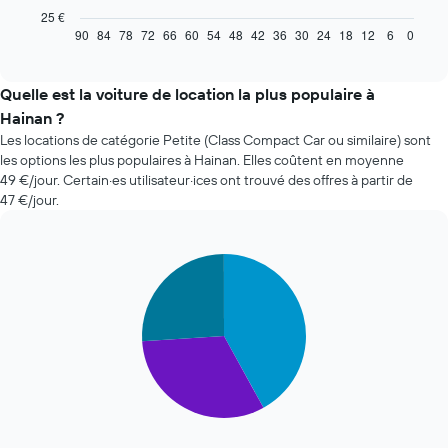
ci-
25 €
dessous
90
84
78
72
66
60
54
48
42
36
30
24
18
12
6
0
End
of
indique
interactive
l'évolution
chart
des
Quelle est la voiture de location la plus populaire à
prix
Hainan ?
d'une
Les locations de catégorie Petite (Class Compact Car ou similaire) sont
voiture
les options les plus populaires à Hainan. Elles coûtent en moyenne
de
49 €/jour. Certain·es utilisateur·ices ont trouvé des offres à partir de
location
47 €/jour.
à
l'approche
de
la
Pie
Chart
date
graphic.
chart
with
de
3
la
slices.
réservation
Sur
Le
le
graphique
graphique,
ci-
1
dessous
axe
indique