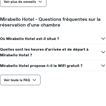
Voir plus de conseils
Sur
le
graphique,
1
Mirabello Hotel - Questions fréquentes sur la
axe
réservation d’une chambre
Y
indiquent
le
Où Mirabello Hotel est-il situé ?
prix
moyen
d'une
Quelles sont les heures d’arrivée et de départ à
chambre
Mirabello Hotel ?
Mirabello Hotel propose-t-il le WiFi gratuit ?
Voir toute la FAQ