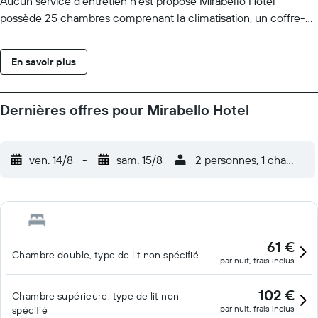
Aucun service d'entretien n'est proposé Mirabello Hotel
possède 25 chambres comprenant la climatisation, un coffre-
fort et une cafetière ou une bouilloire. Cet hôtel de Héraklion
offre l'accès gratuit à Internet par Wi-Fi. Les salles de bain
En savoir plus
comprennent une douche et un sèche-cheveux. Des bureaux
et un téléphone sont également disponibles. Les activités de
loisir répertoriées ci-dessous sont accessibles directement sur
Dernières offres pour Mirabello Hotel
place ou à proximité. Ces activités peuvent faire l'objet de frais
supplémentaires.
ven. 14/8
-
sam. 15/8
2 personnes, 1 chambre
61 €
Chambre double, type de lit non spécifié
par nuit, frais inclus
102 €
Chambre supérieure, type de lit non
par nuit, frais inclus
spécifié