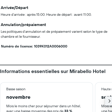
Arrivée/Départ
Heure d’arrivée : après 15:00. Heure de départ : avant 11:00.
Annulation/prépaiement
Les politiques d’annulation et de prépaiement varient selon le type de
chambre et le fournisseur.
Numéro de licence: 1039Κ012Α0006000
Informations essentielles sur Mirabello Hotel
Basse saison
Haute 
novembre
sep
Mois le moins cher pour séjourner dans un hôtel,
Mois le
avec une baisse moyenne des prix de
33 %
.
une ha