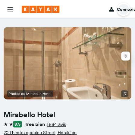
Connexi
Photos de Mirabello Hotel
1/7
Mirabello Hotel
Très bien
1 884 avis
8,5
2 étoiles
20 Theotokopoulou Street, Héraklion