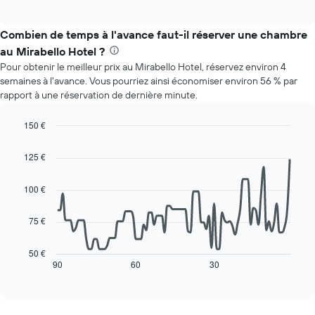
of
ci-
interactive
dessous
chart
indique
Combien de temps à l'avance faut-il réserver une chambre
le
au Mirabello Hotel ?
prix
Pour obtenir le meilleur prix au Mirabello Hotel, réservez environ 4
moyen
semaines à l'avance. Vous pourriez ainsi économiser environ 56 % par
d'une
rapport à une réservation de dernière minute.
chambre
par
jour
150 €
Sur
Line
Chart
le
graphic.
chart
125 €
with
graphique,
90
1
data
100 €
axe
points.
X
indiquent
75 €
Le
les
graphique
jours
ci-
50 €
de
dessous
90
60
30
End
la
of
affiche
interactive
semaine
l'évolution
chart
Sur
des
le