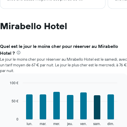
Mirabello Hotel
Quel est le jour le moins cher pour réserver au Mirabello
Hotel ?
Le jour le moins cher pour réserver au Mirabello Hotel est le samedi, avec
un tarif moyen de 67 € par nuit. Le jour le plus cher est le mercredi, à 76 €
par nuit.
100 €
Bar
Chart
graphic.
chart
with
50 €
7
bars.
Le
0
graphique
lun.
mar.
mer.
jeu.
ven.
sam.
dim.
End