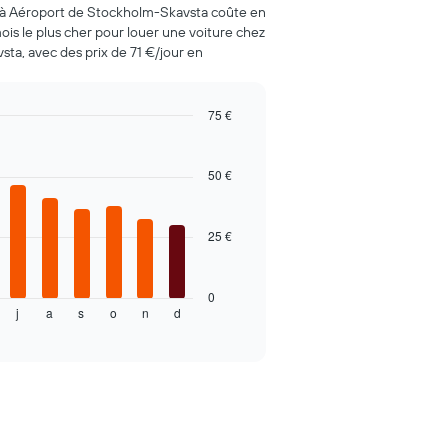
z à Aéroport de Stockholm-Skavsta coûte en
ois le plus cher pour louer une voiture chez
ta, avec des prix de 71 €/jour en
75 €
50 €
25 €
0
j
a
s
o
n
d