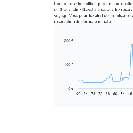
Pour obtenir le meilleur prix sur une locati
de Stockholm-Skavsta, vous devriez réserve
voyage. Vous pourriez ainsi économiser env
réservation de dernière minute.
200 €
Line
Chart
graphic.
chart
with
91
data
100 €
points.
Le
graphique
ci-
0 €
dessous
90
84
78
72
66
60
54
48
End
of
indique
interactive
l'évolution
chart
des
prix
d'une
voiture
de