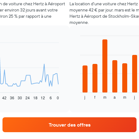
on de voiture chez Hertz à Aéroport
La location d'une voiture chez Hert
r environ 32 jours avant votre
moyenne 42 € par jour. mars est le m
iron 25 % par rapport à une
Hertz à Aéroport de Stockholm-Skavs
moyenne.
Bar
Chart
graphic.
chart
with
12
bars.
Le
graphique
ci-
dessous
j
f
m
a
m
j
indique
42
36
30
24
18
12
6
0
End
of
le
interactive
prix
chart
moyen
d'une
Trouver des offres
voiture
de