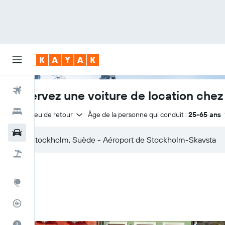
Vols
Réservez une voiture de location che
Hôtels
Même lieu de retour
Âge de la personne qui conduit :
25-65 ans
Voitures
Vol+Hôtel
Explore
Suivi des vols
Meilleur moment pour voyager