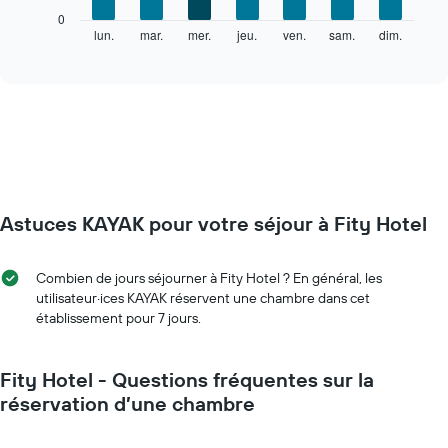
X
Le
0
indiquent
graphique
lun.
mar.
mer.
jeu.
ven.
sam.
dim.
End
les
of
ci-
mois.
interactive
dessous
chart
Sur
indique
le
le
graphique,
prix
1
moyen
axe
d'une
Y
chambre
indiquent
par
le
Astuces KAYAK pour votre séjour à Fity Hotel
jour
prix
Sur
moyen
le
d'une
Combien de jours séjourner à Fity Hotel ? En général, les
graphique,
chambre
utilisateur·ices KAYAK réservent une chambre dans cet
1
établissement pour 7 jours.
axe
X
indiquent
les
Fity Hotel - Questions fréquentes sur la
jours
réservation d’une chambre
de
la