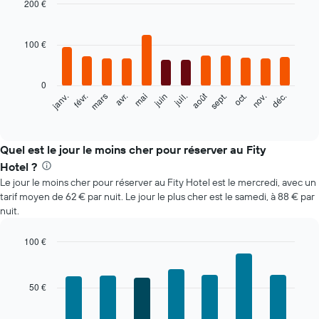
200 €
Bar
Chart
graphic.
chart
with
100 €
12
bars.
0
Le
août
févr.
mai
nov.
mars
juin
sept.
déc.
janv.
avr.
juil.
oct.
graphique
End
of
ci-
interactive
dessous
chart
indique
Quel est le jour le moins cher pour réserver au Fity
le
Hotel ?
prix
Le jour le moins cher pour réserver au Fity Hotel est le mercredi, avec un
moyen
tarif moyen de 62 € par nuit. Le jour le plus cher est le samedi, à 88 € par
d'une
nuit.
chambre
par
mois
100 €
Sur
Bar
Chart
le
graphic.
chart
with
graphique,
50 €
7
1
bars.
axe