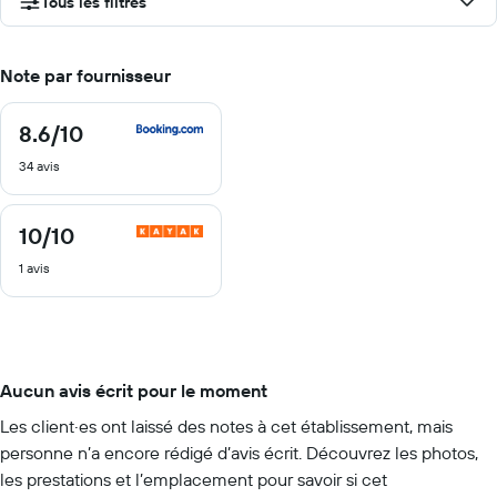
Tous les filtres
Note par fournisseur
8.6
/10
8.6
sur
34 avis
10
10
/10
10
sur
1 avis
10
Aucun avis écrit pour le moment
Les client·es ont laissé des notes à cet établissement, mais
personne n’a encore rédigé d’avis écrit. Découvrez les photos,
les prestations et l’emplacement pour savoir si cet