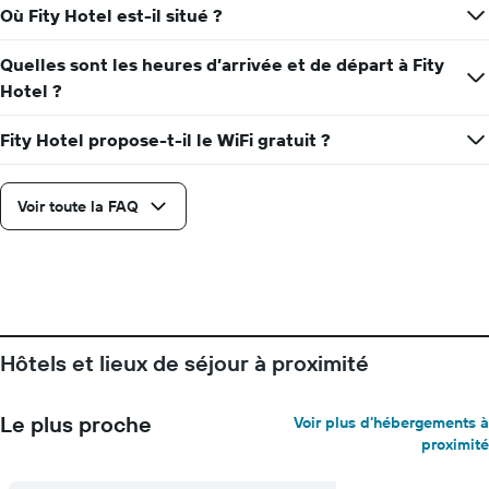
semaine
Où Fity Hotel est-il situé ?
Sur
le
Quelles sont les heures d’arrivée et de départ à Fity
graphique,
1
Hotel ?
axe
Y
Fity Hotel propose-t-il le WiFi gratuit ?
indiquent
le
prix
Voir toute la FAQ
moyen
d'une
chambre
Hôtels et lieux de séjour à proximité
Le plus proche
Voir plus d'hébergements à
proximité