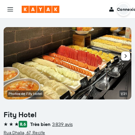
Connexi
Photos de Fity Hotel
1/21
Fity Hotel
Très bien
3 839 avis
8,6
3 étoiles
Rua Dhalia, 67, Recife