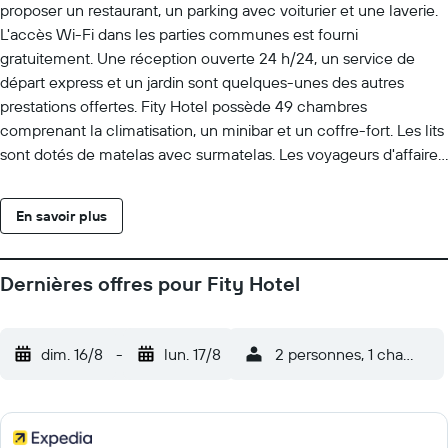
proposer un restaurant, un parking avec voiturier et une laverie.
L'accès Wi-Fi dans les parties communes est fourni
gratuitement. Une réception ouverte 24 h/24, un service de
départ express et un jardin sont quelques-unes des autres
prestations offertes. Fity Hotel possède 49 chambres
comprenant la climatisation, un minibar et un coffre-fort. Les lits
sont dotés de matelas avec surmatelas. Les voyageurs d'affaires
apprécieront des bureaux, des chaises de bureau et un
téléphone à disposition dans les chambres. Les salles de bain
En savoir plus
comprennent une douche avec un pommeau de douche à
« effet pluie », des articles de toilette gratuits et un sèche-
cheveux. Un service de ménage est fourni tous les jours.
Dernières offres pour Fity Hotel
dim. 16/8
-
lun. 17/8
2 personnes, 1 chambre