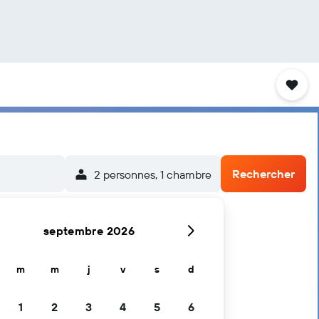
Rechercher
2 personnes, 1 chambre
septembre 2026
m
m
j
v
s
d
1
2
3
4
5
6