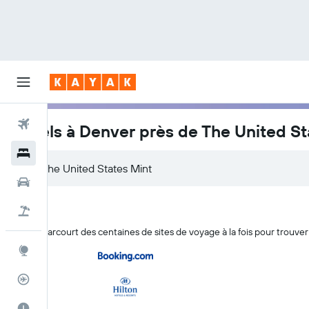
Vols
Hôtels à Denver près de The United St
Hôtels
Voitures
Vol+Hôtel
KAYAK parcourt des centaines de sites de voyage à la fois pour trouver
Explore
Suivi des vols
Meilleur moment pour voyager