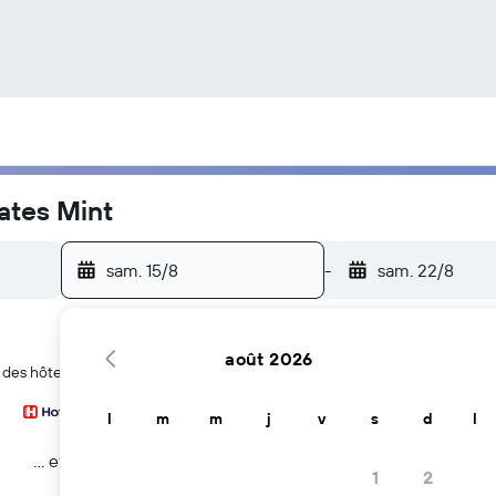
ates Mint
sam. 15/8
-
sam. 22/8
août 2026
 des hôtels près de l'attraction The United States Mint à Denver
l
m
m
j
v
s
d
l
… et plus
1
2