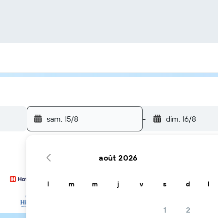
sam. 15/8
-
dim. 16/8
août 2026
l
m
m
j
v
s
d
l
… et plus
1
2