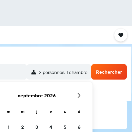
Rechercher
2 personnes, 1 chambre
septembre 2026
m
m
j
v
s
d
1
2
3
4
5
6