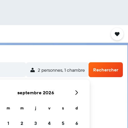
Rechercher
2 personnes, 1 chambre
septembre 2026
m
m
j
v
s
d
1
2
3
4
5
6