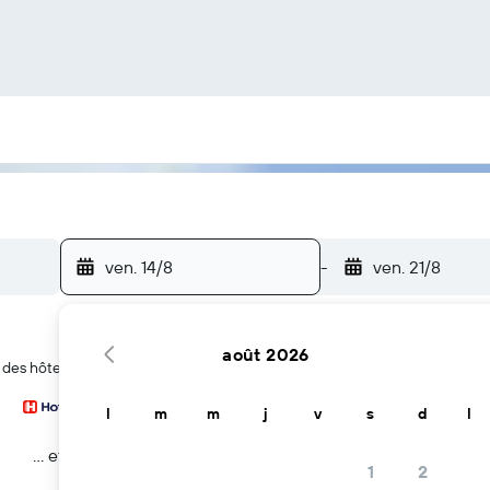
ven. 14/8
-
ven. 21/8
août 2026
des hôtels à Altstadt
l
m
m
j
v
s
d
l
… et plus
1
2