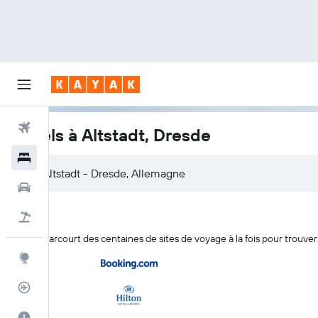
Vols
Hôtels à Altstadt, Dresde
Hôtels
Voitures
Vol+Hôtel
KAYAK parcourt des centaines de sites de voyage à la fois pour trouver 
Explore
Suivi des vols
Meilleur moment pour voyager