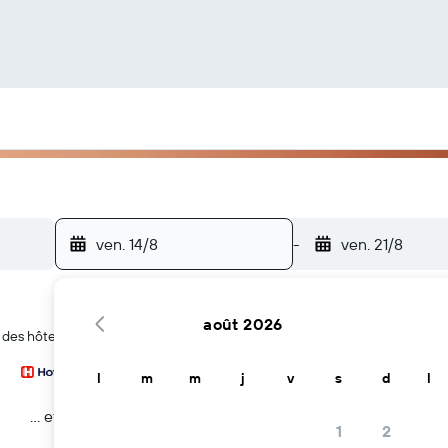
ven. 14/8
-
ven. 21/8
août 2026
 des hôtels à Flagami
l
m
m
j
v
s
d
l
… et plus
1
2