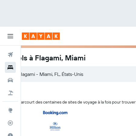
Vols
Hôtels à Flagami, Miami
Hôtels
Voitures
Vol+Hôtel
KAYAK parcourt des centaines de sites de voyage à la fois pour trouver
Explore
Suivi des vols
Meilleur moment pour voyager