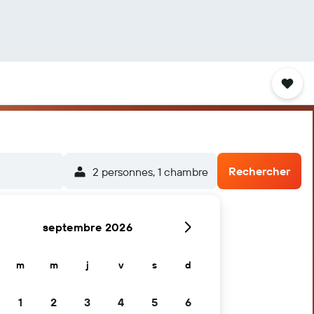
Rechercher
2 personnes, 1 chambre
septembre 2026
m
m
j
v
s
d
1
2
3
4
5
6