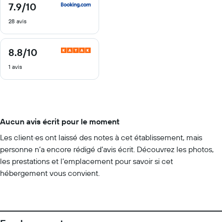
7.9
/10
7.9
sur
28 avis
10
8.8
/10
8.8
sur
1 avis
10
Aucun avis écrit pour le moment
Les client·es ont laissé des notes à cet établissement, mais
personne n’a encore rédigé d’avis écrit. Découvrez les photos,
les prestations et l’emplacement pour savoir si cet
hébergement vous convient.