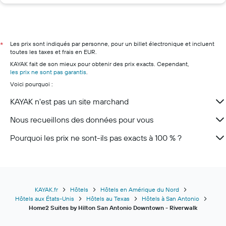
Hôtels à Arrecife
Hôtels à Gordes
Hôtels à Paris
Hôtels à Marseille
Les prix sont indiqués par personne, pour un billet électronique et incluent
*
toutes les taxes et frais en EUR.
Hôtels à Nice
KAYAK fait de son mieux pour obtenir des prix exacts. Cependant,
Hôtels à Lyon
les prix ne sont pas garantis
.
Voici pourquoi :
Hôtels à Deauville
Hôtels à Bordeaux
KAYAK n'est pas un site marchand
Nous recueillons des données pour vous
Pourquoi les prix ne sont-ils pas exacts à 100 % ?
KAYAK.fr
Hôtels
Hôtels en Amérique du Nord
Hôtels aux États-Unis
Hôtels au Texas
Hôtels à San Antonio
Home2 Suites by Hilton San Antonio Downtown - Riverwalk