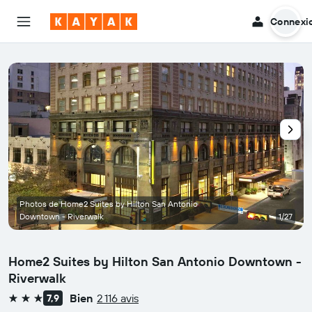
Connexi
Photos de Home2 Suites by Hilton San Antonio
Downtown - Riverwalk
1/27
Home2 Suites by Hilton San Antonio Downtown -
Riverwalk
Bien
2 116 avis
7,9
3 étoiles