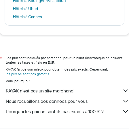
Hôtels à Boulogne-Billancourt
Hôtels à Ubud
Hôtels à Cannes
Hôtels à Istanbul
Hôtels à Cardiff
Hôtels à Venise
Hôtels à Paris
Hôtels à Marseille
Les prix sont indiqués par personne, pour un billet électronique et incluent
*
toutes les taxes et frais en EUR.
Hôtels à Nice
KAYAK fait de son mieux pour obtenir des prix exacts. Cependant,
Hôtels à Lyon
les prix ne sont pas garantis
.
Voici pourquoi :
Hôtels à Deauville
Hôtels à Bordeaux
KAYAK n'est pas un site marchand
Nous recueillons des données pour vous
Pourquoi les prix ne sont-ils pas exacts à 100 % ?