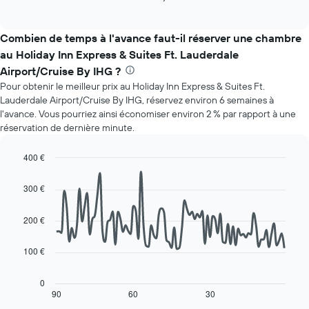
les
of
ci-
mois.
interactive
dessous
chart
Sur
indique
Combien de temps à l'avance faut-il réserver une chambre
le
le
graphique,
au Holiday Inn Express & Suites Ft. Lauderdale
prix
1
Airport/Cruise By IHG ?
moyen
axe
Pour obtenir le meilleur prix au Holiday Inn Express & Suites Ft.
d'une
Y
chambre
Lauderdale Airport/Cruise By IHG, réservez environ 6 semaines à
indiquent
par
l'avance. Vous pourriez ainsi économiser environ 2 % par rapport à une
le
jour
réservation de dernière minute.
prix
Sur
moyen
le
400 €
d'une
graphique,
chambre
Line
Chart
1
graphic.
chart
300 €
axe
with
X
90
data
indiquent
200 €
points.
les
jours
100 €
Le
de
graphique
la
ci-
0
semaine
dessous
90
60
30
End
Sur
of
affiche