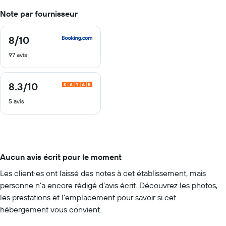
Note par fournisseur
8
/10
8
sur
97 avis
10
8.3
/10
8.3
sur
5 avis
10
Aucun avis écrit pour le moment
Les client·es ont laissé des notes à cet établissement, mais
personne n’a encore rédigé d’avis écrit. Découvrez les photos,
les prestations et l’emplacement pour savoir si cet
hébergement vous convient.