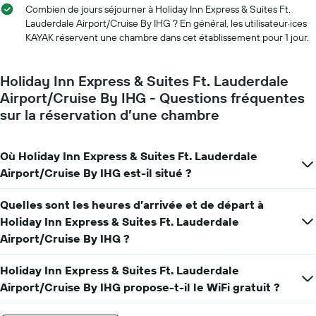
avant
Combien de jours séjourner à Holiday Inn Express & Suites Ft.
le
Lauderdale Airport/Cruise By IHG ? En général, les utilisateur·ices
séjour
KAYAK réservent une chambre dans cet établissement pour 1 jour.
Sur
le
graphique,
Holiday Inn Express & Suites Ft. Lauderdale
1
Airport/Cruise By IHG - Questions fréquentes
axe
Y
sur la réservation d’une chambre
indiquent
le
prix
Où Holiday Inn Express & Suites Ft. Lauderdale
moyen
Airport/Cruise By IHG est-il situé ?
d'une
chambre
Quelles sont les heures d’arrivée et de départ à
Holiday Inn Express & Suites Ft. Lauderdale
Airport/Cruise By IHG ?
Holiday Inn Express & Suites Ft. Lauderdale
Airport/Cruise By IHG propose-t-il le WiFi gratuit ?