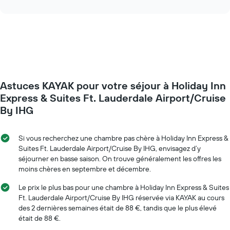
le
interactive
l'évolution
chart
graphique,
des
1
prix
axe
d'une
Y
chambre
indiquent
à
le
l'approche
prix
de
moyen
Astuces KAYAK pour votre séjour à Holiday Inn
la
d'une
date
Express & Suites Ft. Lauderdale Airport/Cruise
chambre
du
By IHG
séjour
Sur
le
Si vous recherchez une chambre pas chère à Holiday Inn Express &
graphique,
Suites Ft. Lauderdale Airport/Cruise By IHG, envisagez d’y
1
séjourner en basse saison. On trouve généralement les offres les
axe
moins chères en septembre et décembre.
X
indiquent
Le prix le plus bas pour une chambre à Holiday Inn Express & Suites
le
Ft. Lauderdale Airport/Cruise By IHG réservée via KAYAK au cours
nombre
des 2 dernières semaines était de 88 €, tandis que le plus élevé
de
était de 88 €.
jours