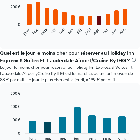
chart
with
200 €
12
bars.
0
Le
août
févr.
mai
nov.
mars
juin
sept.
déc.
janv.
avr.
juil.
oct.
graphique
End
of
ci-
interactive
dessous
chart
indique
Quel est le jour le moins cher pour réserver au Holiday Inn
le
Express & Suites Ft. Lauderdale Airport/Cruise By IHG ?
prix
Le jour le moins cher pour réserver au Holiday Inn Express & Suites Ft.
moyen
Lauderdale Airport/Cruise By IHG est le mardi, avec un tarif moyen de
d'une
88 € par nuit. Le jour le plus cher est le jeudi, à 199 € par nuit.
chambre
par
mois
300 €
Sur
Bar
Chart
le
graphic.
chart
200 €
with
graphique,
7
1
100 €
bars.
axe
X
Le
0
indiquent
graphique
lun.
mar.
mer.
jeu.
ven.
sam.
dim.
End