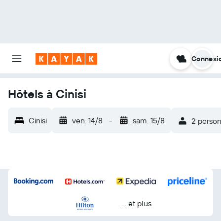
Connexi
Hôtels à Cinisi
Cinisi
ven. 14/8
-
sam. 15/8
2 person
… et plus