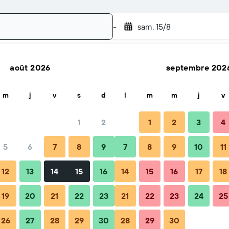
-
sam. 15/8
août 2026
septembre 202
Rechercher
m
j
v
s
d
l
m
m
j
v
1
2
1
2
3
4
5
6
7
8
9
7
8
9
10
11
Conseils et FAQ
Hébergements à proximité
12
13
14
15
16
14
15
16
17
18
19
20
21
22
23
21
22
23
24
25
26
27
28
29
30
28
29
30