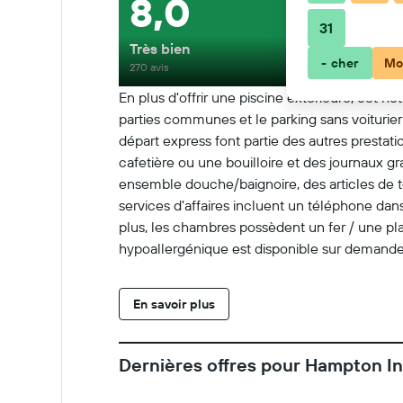
8,0
31
Très bien
- cher
Mo
270 avis
En plus d'offrir une piscine extérieure, cet hô
parties communes et le parking sans voiturie
départ express font partie des autres presta
cafetière ou une bouilloire et des journaux g
ensemble douche/baignoire, des articles de toi
services d'affaires incluent un téléphone dan
plus, les chambres possèdent un fer / une pla
hypoallergénique est disponible sur demande. C
dessous sont accessibles directement sur plac
En savoir plus
Dernières offres pour Hampton In