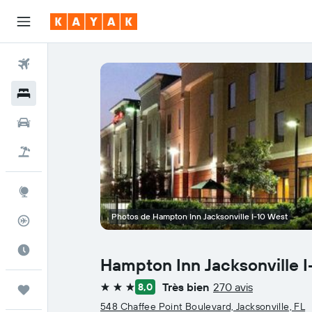
Vols
Hôtels
Voitures
Vol+Hôtel
Explore
Photos de Hampton Inn Jacksonville I-10 West
Suivi des vols
Meilleur moment pour voyager
Hampton Inn Jacksonville I
Très bien
270 avis
8,0
Trips
3 étoiles
548 Chaffee Point Boulevard, Jacksonville, FL