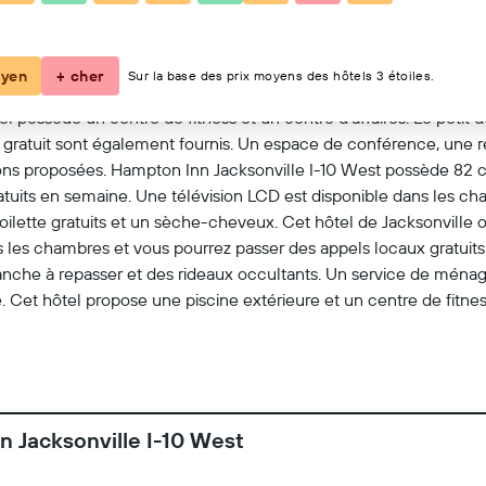
Voir sur la carte
yen
+ cher
Sur la base des prix moyens des hôtels 3 étoiles.
tel possède un centre de fitness et un centre d'affaires. Le petit dé
r gratuit sont également fournis. Un espace de conférence, une 
tions proposées. Hampton Inn Jacksonville I-10 West possède 82
ratuits en semaine. Une télévision LCD est disponible dans les 
lette gratuits et un sèche-cheveux. Cet hôtel de Jacksonville off
s les chambres et vous pourrez passer des appels locaux gratuits 
nche à repasser et des rideaux occultants. Un service de ménage 
et hôtel propose une piscine extérieure et un centre de fitness. 
e ou à proximité. Ces activités peuvent faire l'objet de frais sup
n Jacksonville I-10 West