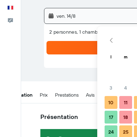
Français
ven. 14/8
Commentaires
2 personnes, 1 chambre
l
m
3
4
Présentation
Prix
Prestations
Avis
Emplacement
10
11
Présentation
17
18
24
25