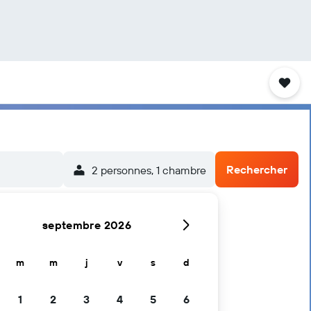
Rechercher
2 personnes, 1 chambre
septembre 2026
m
m
j
v
s
d
1
2
3
4
5
6