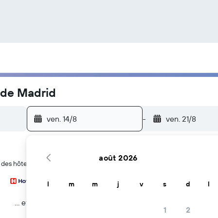
 de Madrid
ven. 14/8
-
ven. 21/8
août 2026
 des hôtels près de l'attraction IFEMA - Feria de Madrid à Madrid
l
m
m
j
v
s
d
l
… et plus
1
2