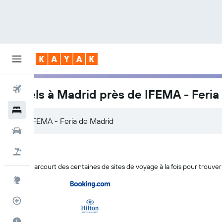
Vols
Hôtels à Madrid près de IFEMA - Feria
Hôtels
Voitures
Vol+Hôtel
KAYAK parcourt des centaines de sites de voyage à la fois pour trouver
Explore
Suivi des vols
Meilleur moment pour voyager