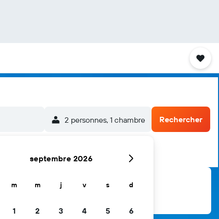
Rechercher
2 personnes, 1 chambre
septembre 2026
m
m
j
v
s
d
1
2
3
4
5
6