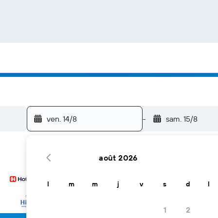
ven. 14/8
-
sam. 15/8
août 2026
l
m
m
j
v
s
d
l
… et plus
1
2