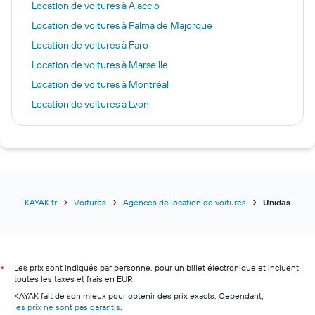
Location de voitures à Ajaccio
Location de voitures à Palma de Majorque
Location de voitures à Faro
Location de voitures à Marseille
Location de voitures à Montréal
Location de voitures à Lyon
Location de voitures à Los Angeles
Location de voitures à Marrakech
Location de voitures à Figari
Location de voitures à Bordeaux
Location de voitures à Strasbourg
KAYAK.fr
Voitures
Agences de location de voitures
Unidas
Les prix sont indiqués par personne, pour un billet électronique et incluent
*
toutes les taxes et frais en EUR.
KAYAK fait de son mieux pour obtenir des prix exacts. Cependant,
les prix ne sont pas garantis
.