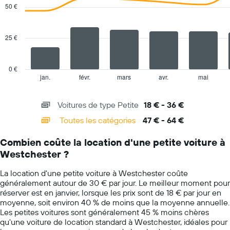
with
50 €
Y
2
indiquent
data
series.
le
25 €
prix
The
moyen
chart
d'une
has
voiture
0 €
1
de
jan.
févr.
mars
avr.
mai
End
of
X
location
interactive
axis
pour
chart
Voitures de type Petite
18 € - 36 €
displaying
une
categories.
journée
Toutes les catégories
47 € - 64 €
Range:
14
Combien coûte la location d'une petite voiture à
categories.
Westchester ?
The
chart
La location d'une petite voiture à Westchester coûte
has
généralement autour de 30 € par jour. Le meilleur moment pour
1
réserver est en janvier, lorsque les prix sont de 18 € par jour en
Y
moyenne, soit environ 40 % de moins que la moyenne annuelle.
axis
Les petites voitures sont généralement 45 % moins chères
displaying
qu'une voiture de location standard à Westchester, idéales pour
values.