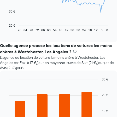
data
points.
30 €
Le
graphique
ci-
20 €
dessous
90
84
78
72
66
60
54
48
42
36
30
24
18
12
6
0
End
of
indique
interactive
l'évolution
chart
des
Quelle agence propose les locations de voitures les moins
prix
chères à Westchester, Los Angeles ?
d'une
L'agence de location de voiture la moins chère à Westchester, Los
voiture
Angeles est Fox, à 17 €/jour en moyenne, suivie de Sixt (21 €/jour) et de
de
Avis (21 €/jour).
location
à
l'approche
30 €
de
Bar
Chart
la
graphic.
chart
with
date
20 €
4
de
bars.
la
réservation
10 €
Le
Sur
graphique