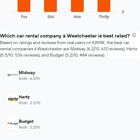
le
ci-
graphique,
dessous
0
1
Fox
Sixt
Avis
Thrifty
indique
End
axe
of
les
interactive
X
quatre
chart
indiquent
agences
Which car rental company à Westchester is best rated?
le
de
Based on ratings and reviews from real users on KAYAK, the best car
nombre
location
rental companies à Westchester are Midway (6.2/10, 612 reviews), Hertz
de
de
(5.5/10, 536 reviews), and Budget (5.2/10, 484 reviews).
jours
voiture
avant
les
la
moins
Midway
réservation
chères
Note : 6.2/10
Sur
au
le
cours
graphique,
des
1
Hertz
dernières
axe
Note : 5.5/10
72
Y
heures
indiquent
Sur
le
Budget
le
prix
Note : 5.2/10
graphique,
moyen
1
d'une