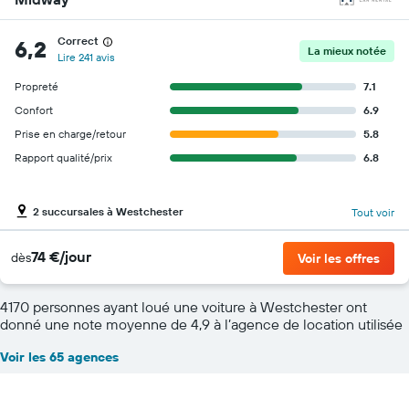
Correct
6,2
La mieux notée
Lire 241 avis
Propreté
7.1
Confort
6.9
Prise en charge/retour
5.8
Rapport qualité/prix
6.8
2 succursales à Westchester
Tout voir
74 €/jour
dès
Voir les offres
4170 personnes ayant loué une voiture à Westchester ont
donné une note moyenne de 4,9 à l’agence de location utilisée
Voir les 65 agences