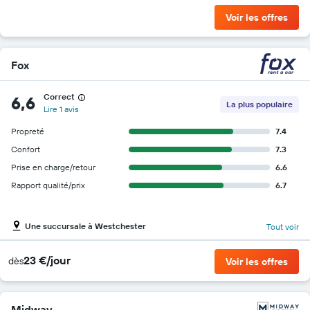
Voir les offres
Fox
Correct
6,6
La plus populaire
Lire 1 avis
Propreté
7.4
Confort
7.3
Prise en charge/retour
6.6
Rapport qualité/prix
6.7
Une succursale à Westchester
Tout voir
23 €/jour
dès
Voir les offres
Midway