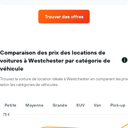
prix
chart
moyen
d'une
Trouver des offres
voiture
de
location
par
mois
Sur
le
Comparaison des prix des locations de
graphique,
voitures à Westchester par catégorie de
1
véhicule
axe
X
indiquent
Trouvez la voiture de location idéale à Westchester en comparant les prix
les
selon les catégories de véhicules.
mois
de
l'année
Petite
Moyenne
Grande
SUV
Van
Pick-up
Sur
le
75 €
graphique,
Combination
Chart
1
graphic.
chart
axe