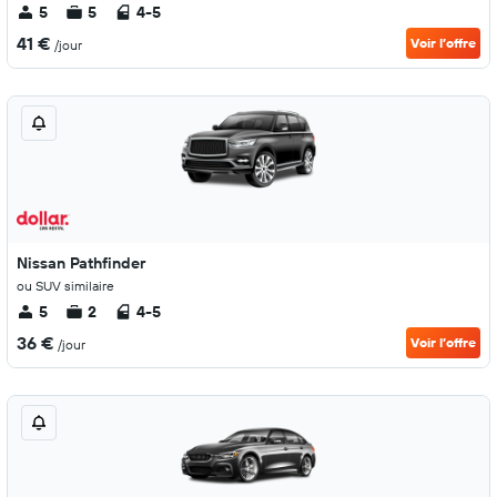
5
5
4-5
41 €
Voir l’offre
/jour
Nissan Pathfinder
ou SUV similaire
5
2
4-5
36 €
Voir l’offre
/jour