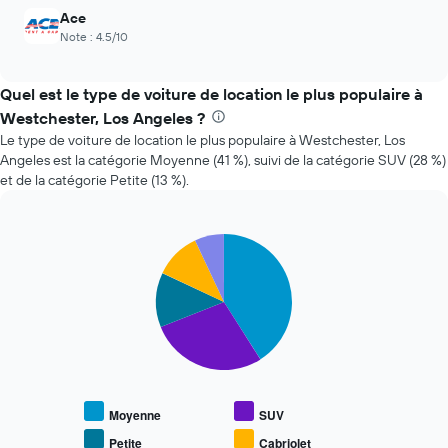
axe
voiture
Ace
X
de
Note : 4.5/10
indiquent
location
les
4
Quel est le type de voiture de location le plus populaire à
agences
Westchester, Los Angeles ?
de
location
Le type de voiture de location le plus populaire à Westchester, Los
de
Angeles est la catégorie Moyenne (41 %), suivi de la catégorie SUV (28 %)
voiture
et de la catégorie Petite (13 %).
les
moins
chères
Pie
Chart
Sur
graphic.
chart
le
with
graphique,
5
slices.
1
axe
Le
Y
graphique
indiquent
ci-
le
dessous
prix
Moyenne
SUV
indique
de
le
location
Petite
Cabriolet