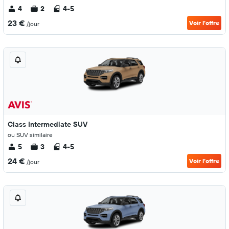
4
2
4-5
23 €
Voir l’offre
/jour
Class Intermediate SUV
ou SUV similaire
5
3
4-5
24 €
Voir l’offre
/jour