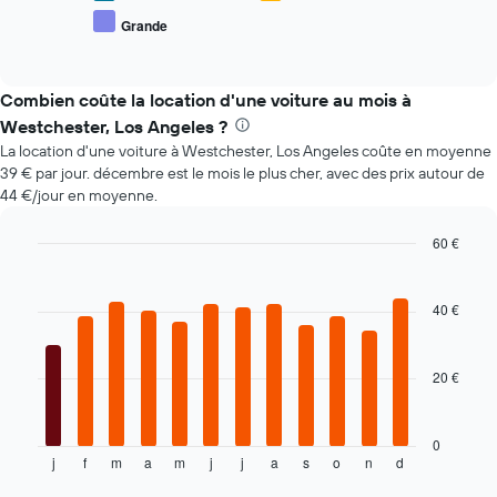
prix
de
Grande
End
moyen
voiture
of
des
le
interactive
types
chart
plus
de
Combien coûte la location d'une voiture au mois à
bas
voiture
par
Westchester, Los Angeles ?
les
agence
La location d'une voiture à Westchester, Los Angeles coûte en moyenne
plus
39 € par jour. décembre est le mois le plus cher, avec des prix autour de
populaires
44 €/jour en moyenne.
60 €
Bar
Chart
graphic.
chart
with
40 €
12
bars.
20 €
Le
graphique
ci-
dessous
0
j
f
m
a
m
j
j
a
s
o
n
d
indique
End
of
le
interactive