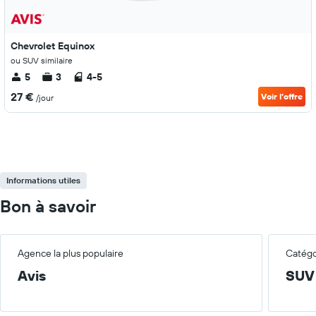
Chevrolet Equinox
ou SUV similaire
5
3
4-5
27 €
Voir l’offre
/jour
Informations utiles
Bon à savoir
Agence la plus populaire
Catégor
Avis
SUV