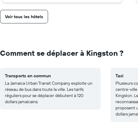
Voir tous les hôtels
Comment se déplacer à Kingston ?
Transports en commun
Taxi
La Jamaica Urban Transit Company exploite un
Plusieurs c
réseau de bus dans toute la ville. Les tarifs
centre-ville
réguliers pour se déplacer débutent à 120
Kingston. Le
dollars jamaïcains.
reconnaissa
proposent un
dollars jama