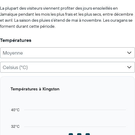
displaying
chart
values.
La plupart des visiteurs viennent profiter des jours ensoleillés en
Range:
Jamaïque pendant les mois les plus frais et les plus secs, entre décembre
0
et avril. La saison des pluies s'étend de mai à novembre. Les ouragans se
to
forment durant cette période.
250.
Températures
Moyenne
Celsius (°C)
Bar
Chart
Températures à Kingston
graphic.
chart
with
12
bars.
40°C
The
chart
32°C
has
1