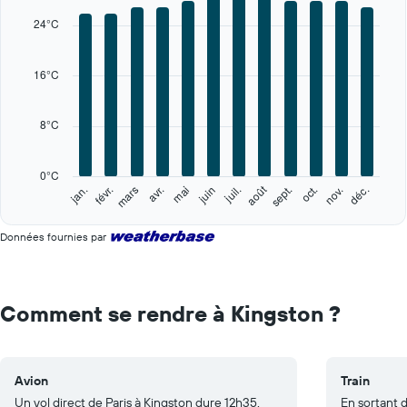
X
24°C
axis
displaying
categories.
16°C
Range:
12
categories.
8°C
The
chart
has
0°C
1
août
févr.
mai
nov.
jan.
avr.
juil.
oct.
mars
juin
sept.
déc.
Y
End
of
axis
interactive
displaying
Données fournies par
chart
values.
Range:
0
to
Comment se rendre à Kingston ?
40.
Avion
Train
Un vol direct de Paris à Kingston dure 12h35.
En sortant 