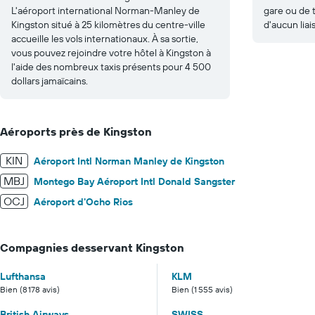
L'aéroport international Norman-Manley de
gare ou de t
Kingston situé à 25 kilomètres du centre-ville
d'aucun liai
accueille les vols internationaux. À sa sortie,
vous pouvez rejoindre votre hôtel à Kingston à
l'aide des nombreux taxis présents pour 4 500
dollars jamaïcains.
Aéroports près de Kingston
KIN
Aéroport Intl Norman Manley de Kingston
MBJ
Montego Bay Aéroport Intl Donald Sangster
OCJ
Aéroport d'Ocho Rios
Compagnies desservant Kingston
Lufthansa
KLM
Bien (8 178 avis)
Bien (1 555 avis)
British Airways
SWISS