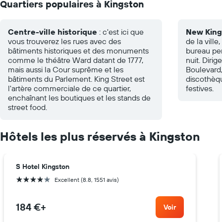
Quartiers populaires à Kingston
Centre-ville historique
: c'est ici que
New King
vous trouverez les rues avec des
de la ville
bâtiments historiques et des monuments
bureau pen
comme le théâtre Ward datant de 1777,
nuit. Diri
mais aussi la Cour suprême et les
Boulevard,
bâtiments du Parlement. King Street est
discothèqu
l'artère commerciale de ce quartier,
festives.
enchaînant les boutiques et les stands de
street food.
Hôtels les plus réservés à Kingston
S Hotel Kingston
4 étoiles
Excellent (8.8, 1551 avis)
184 €
+
Voir