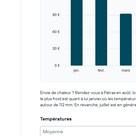
1
X
90 €
axis
displaying
categories.
60 €
Range:
12
categories.
30 €
The
chart
has
0 €
1
jan.
févr.
mars
Y
End
of
axis
interactive
displaying
chart
values.
Envie de chaleur ? Rendez-vous à Patras en août, l
Range:
le plus froid est quant à lui janvier,où les tempéra
0
autour de 112 mm. En revanche, juillet est en généra
to
150.
Températures
Moyenne