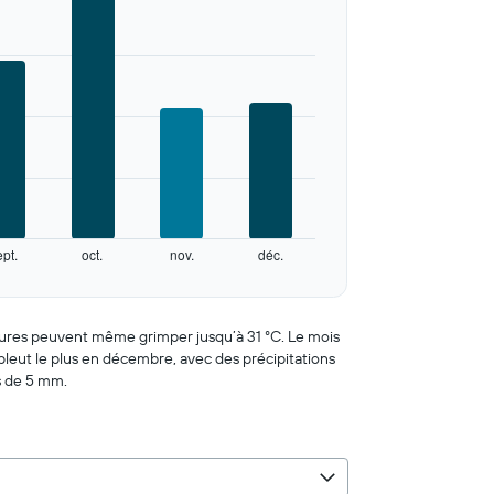
ept.
oct.
nov.
déc.
atures peuvent même grimper jusqu’à 31 °C. Le mois
 pleut le plus en décembre, avec des précipitations
es de 5 mm.