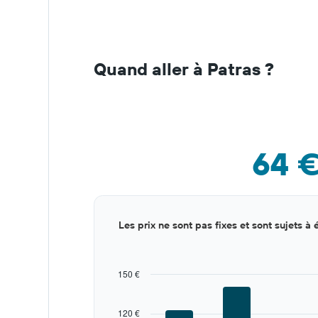
Quand aller à Patras ?
64 
Bar
Chart
Les prix ne sont pas fixes et sont sujets à 
graphic.
chart
with
12
bars.
150 €
The
chart
120 €
has