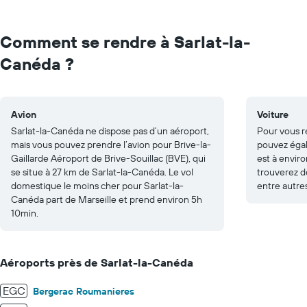
Range:
0
to
Comment se rendre à Sarlat-la-
150.
Canéda ?
Avion
Voiture
Sarlat-la-Canéda ne dispose pas d’un aéroport,
Pour vous r
mais vous pouvez prendre l’avion pour Brive-la-
pouvez égal
Gaillarde Aéroport de Brive-Souillac (BVE), qui
est à envir
se situe à 27 km de Sarlat-la-Canéda. Le vol
trouverez d
domestique le moins cher pour Sarlat-la-
entre autres
Canéda part de Marseille et prend environ 5h
10min.
Aéroports près de Sarlat-la-Canéda
EGC
Bergerac Roumanieres