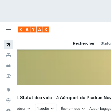
Rechercher
Statu
Vols
Hôtels
Voitures
Vol+Hôtel
Explore
PDS
Vols et Statut des vols - à Aéroport de Piedras Neg
Suivi des vols
Aller-retour
1 adulte
Économique
Aucun bagag
Meilleur moment pour voyager