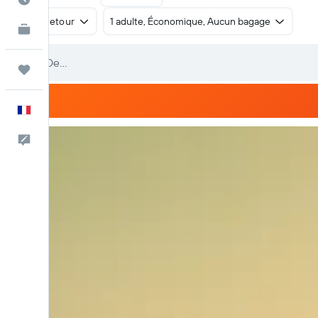
Aller-retour
1 adulte, Économique, Aucun bagage
KAYAK Business
NOUVEAU
Trips
Français
Commentaires