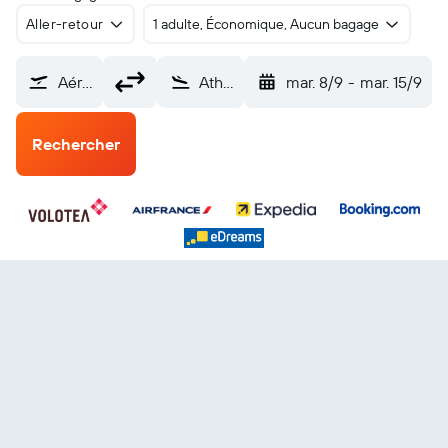
Aller-retour
1 adulte, Économique, Aucun bagage
Aéroport Intl de Brest Bretagne (BES)
Athènes Elefthérios-Venizélos (ATH)
mar. 8/9
-
mar. 15/9
Rechercher