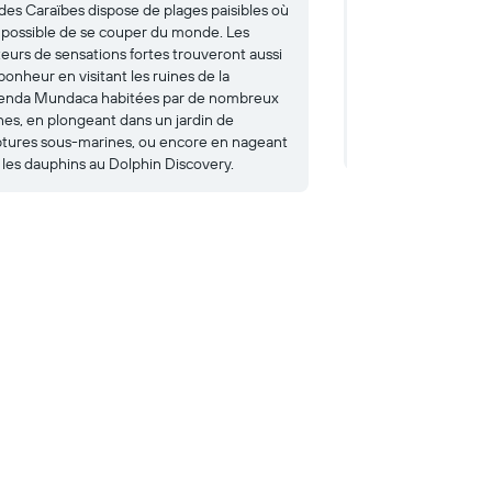
des Caraïbes dispose de plages paisibles où
C'est l'une des attr
st possible de se couper du monde. Les
de Cancún. Situé a
eurs de sensations fortes trouveront aussi
Nichupté, ce lieux in
bonheur en visitant les ruines de la
découvrir la diver
enda Mundaca habitées par de nombreux
dans un environne
nes, en plongeant dans un jardin de
aquariums géants, 
ptures sous-marines, ou encore en nageant
passionnantes et d'
 les dauphins au Dolphin Discovery.