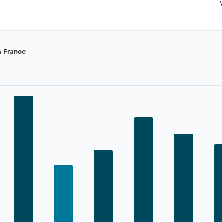
€
a France