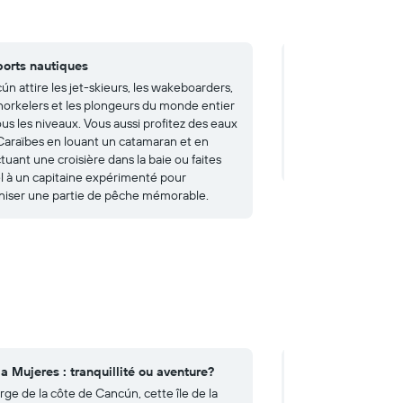
ports nautiques
4. Tout le confort 
ún attire les jet-skieurs, les wakeboarders,
Ici, tout est fait po
snorkelers et les plongeurs du monde entier
stations balnéaires
us les niveaux. Vous aussi profitez des eaux
abordables. Vous di
Caraïbes en louant un catamaran et en
possibilités et de s
tuant une croisière dans la baie ou faites
disposition.
l à un capitaine expérimenté pour
niser une partie de pêche mémorable.
sla Mujeres : tranquillité ou aventure?
4. Interactive Aq
de main
rge de la côte de Cancún, cette île de la