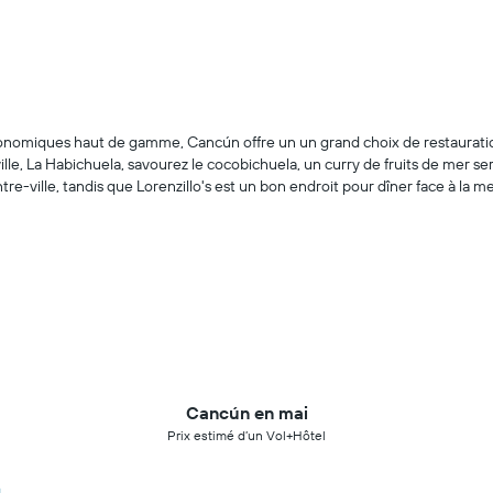
onomiques haut de gamme, Cancún offre un un grand choix de restauration 
ille, La Habichuela, savourez le cocobichuela, un curry de fruits de mer se
e-ville, tandis que Lorenzillo's est un bon endroit pour dîner face à la me
Cancún en mai
Prix estimé d’un Vol+Hôtel