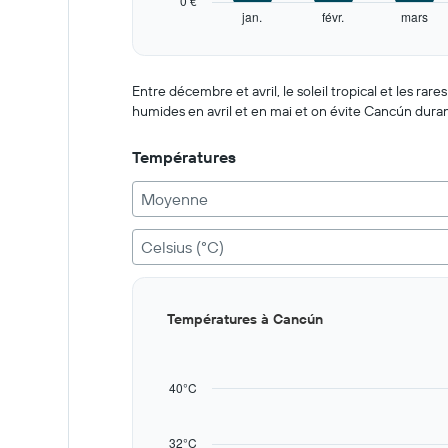
0 €
1
jan.
févr.
mars
Y
End
of
axis
interactive
displaying
chart
values.
Entre décembre et avril, le soleil tropical et les rar
Range:
humides en avril et en mai et on évite Cancún dur
0
to
Températures
150.
Moyenne
Celsius (°C)
Bar
Chart
Températures à Cancún
graphic.
chart
with
12
bars.
40°C
The
chart
32°C