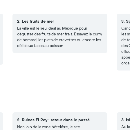
2. Les fruits de mer
3. S
La ville est le lieu idéal au Mexique pour
Canc
déguster des fruits de mer frais. Essayez le curry
les 
de homard, les plats de crevettes ou encore les
de to
délicieux tacos au poisson.
des 
effec
appe
orga
2. Ruines El Rey : retour dans le passé
3. I
Non loin de la zone hôtelière, le site
Au la