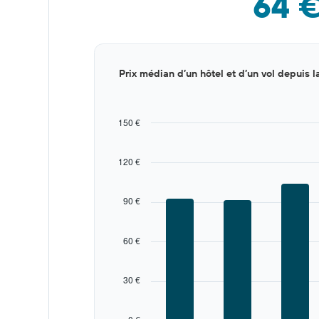
64 
Bar
Chart
Prix médian d’un hôtel et d’un vol depuis l
graphic.
chart
with
12
bars.
150 €
The
chart
120 €
has
1
X
90 €
axis
displaying
categories.
60 €
Range:
12
categories.
30 €
The
chart
has