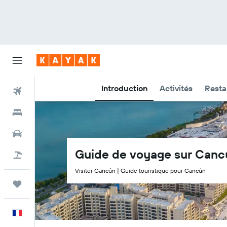
Introduction
Activités
Resta
Vols
Hôtels
Voitures
Guide de voyage sur Canc
Vol+Hôtel
Visiter Cancún | Guide touristique pour Cancún
Trips
Français