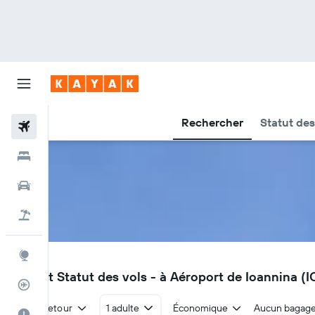
Rechercher
Statut des
Vols
Hôtels
Voitures
Vol+Hôtel
Explore
IOA
Vols et Statut des vols - à Aéroport de Ioannina (I
Suivi des vols
Aller-retour
1 adulte
Économique
Aucun bagag
Meilleur moment pour voyager