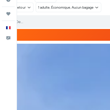
Aller-retour
1 adulte, Économique, Aucun bagage
Trips
Français
Commentaires