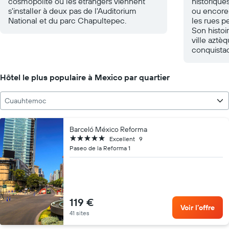
cosmopolite où les étrangers viennent
historiques
s'installer à deux pas de l'Auditorium
ou encore 
National et du parc Chapultepec.
les rues 
Son histoi
ville aztèq
conquistad
Hôtel le plus populaire à Mexico par quartier
Cuauhtemoc
Barceló México Reforma
5 étoiles
Excellent
9
Paseo de la Reforma 1
119 €
Voir l’offre
41 sites