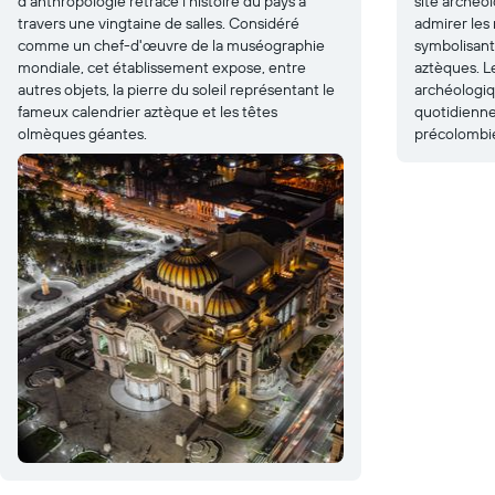
d'anthropologie retrace l'histoire du pays à
site archéo
travers une vingtaine de salles. Considéré
admirer les
comme un chef-d'œuvre de la muséographie
symbolisant 
mondiale, cet établissement expose, entre
aztèques. L
autres objets, la pierre du soleil représentant le
archéologiqu
fameux calendrier aztèque et les têtes
quotidienne
olmèques géantes.
précolombi