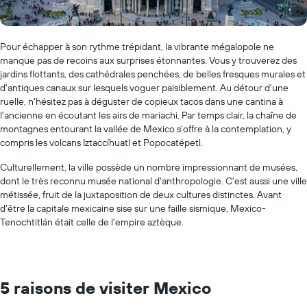
Pour échapper à son rythme trépidant, la vibrante mégalopole ne
manque pas de recoins aux surprises étonnantes. Vous y trouverez des
jardins flottants, des cathédrales penchées, de belles fresques murales et
d'antiques canaux sur lesquels voguer paisiblement. Au détour d'une
ruelle, n'hésitez pas à déguster de copieux tacos dans une cantina à
l'ancienne en écoutant les airs de mariachi. Par temps clair, la chaîne de
montagnes entourant la vallée de Mexico s'offre à la contemplation, y
compris les volcans Iztaccíhuatl et Popocatépetl.
Culturellement, la ville possède un nombre impressionnant de musées,
dont le très reconnu musée national d'anthropologie. C'est aussi une ville
métissée, fruit de la juxtaposition de deux cultures distinctes. Avant
d'être la capitale mexicaine sise sur une faille sismique, Mexico-
Tenochtitlán était celle de l'empire aztèque.
5 raisons de visiter Mexico