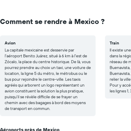
values.
Range:
0
to
Comment se rendre à Mexico ?
20.
Avion
Train
La capitale mexicaine est desservie par
Il existe un
l'aéroport Benito Juárez, situé à 6 km à l'est de
dans la rég
Zócalo, la place du centre historique. De là, vous
réseau de mé
pourrez prendre au choix un taxi, une voiture de
Buenavista, 
location, la ligne 5 du métro, le métrobus ou le
Buenavista,
bus pour rejoindre le centre-ville. Les taxis
relier la v
agréés qui arborent un logo représentant un
Pour y accé
avion constituent la solution la plus pratique,
les lignes 1
puisqu'il se révèle difficile de se frayer un
chemin avec des bagages à bord des moyens
de transport en commun.
Aéroports près de Mexico