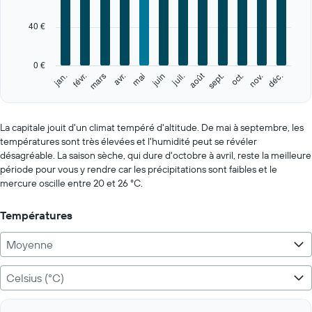
12
categories.
40 €
The
chart
has
0 €
1
août
févr.
mai
nov.
jan.
avr.
juil.
oct.
mars
juin
sept.
déc.
Y
End
of
axis
interactive
displaying
chart
values.
La capitale jouit d'un climat tempéré d'altitude. De mai à septembre, les
Range:
températures sont très élevées et l'humidité peut se révéler
0
désagréable. La saison sèche, qui dure d'octobre à avril, reste la meilleure
to
période pour vous y rendre car les précipitations sont faibles et le
200.
mercure oscille entre 20 et 26 °C.
Températures
Moyenne
Celsius (°C)