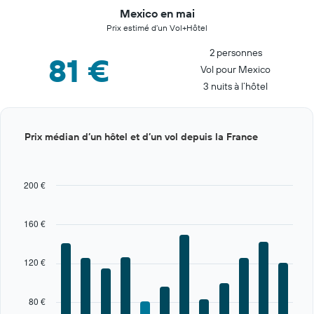
Mexico en mai
Prix estimé d’un Vol+Hôtel
2 personnes
81 €
Vol pour Mexico
3 nuits à l’hôtel
Bar
Chart
Prix médian d’un hôtel et d’un vol depuis la France
graphic.
chart
with
12
bars.
200 €
The
chart
160 €
has
1
X
120 €
axis
displaying
categories.
80 €
Range: