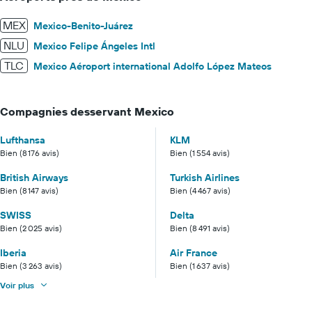
MEX
Mexico-Benito-Juárez
NLU
Mexico Felipe Ángeles Intl
TLC
Mexico Aéroport international Adolfo López Mateos
Compagnies desservant Mexico
Lufthansa
KLM
Bien (8 176 avis)
Bien (1 554 avis)
British Airways
Turkish Airlines
Bien (8 147 avis)
Bien (4 467 avis)
SWISS
Delta
Bien (2 025 avis)
Bien (8 491 avis)
Iberia
Air France
Bien (3 263 avis)
Bien (1 637 avis)
Voir plus