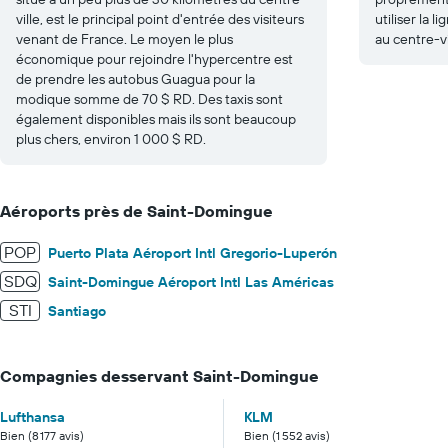
ville, est le principal point d'entrée des visiteurs
utiliser la 
venant de France. Le moyen le plus
au centre-vi
économique pour rejoindre l'hypercentre est
de prendre les autobus Guagua pour la
modique somme de 70 $ RD. Des taxis sont
également disponibles mais ils sont beaucoup
plus chers, environ 1 000 $ RD.
Aéroports près de Saint-Domingue
POP
Puerto Plata Aéroport Intl Gregorio-Luperón
SDQ
Saint-Domingue Aéroport Intl Las Américas
STI
Santiago
Compagnies desservant Saint-Domingue
Lufthansa
KLM
Bien (8 177 avis)
Bien (1 552 avis)