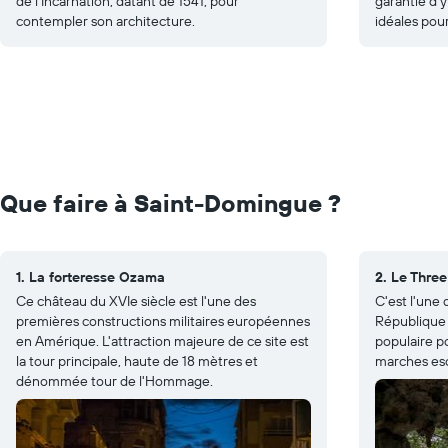
de l'Incarnation, datant de 1541, pour
garantie d'
contempler son architecture.
idéales pour
Que faire à Saint-Domingue ?
1. La forteresse Ozama
2. Le Three
Ce château du XVIe siècle est l'une des
C'est l'une d
premières constructions militaires européennes
République 
en Amérique. L'attraction majeure de ce site est
populaire po
la tour principale, haute de 18 mètres et
marches esc
dénommée tour de l'Hommage.