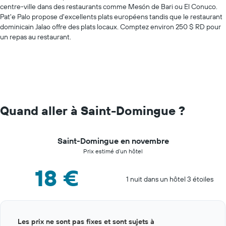
centre-ville dans des restaurants comme Mesón de Bari ou El Conuco.
Pat'e Palo propose d'excellents plats européens tandis que le restaurant
dominicain Jalao offre des plats locaux. Comptez environ 250 $ RD pour
un repas au restaurant.
Quand aller à Saint-Domingue ?
Saint-Domingue en novembre
Prix estimé d’un hôtel
18 €
1 nuit dans un hôtel 3 étoiles
Bar
Chart
Les prix ne sont pas fixes et sont sujets à
graphic.
chart