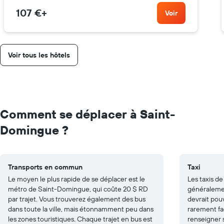
107 €
+
Voir
Voir tous les hôtels
Comment se déplacer à Saint-
Domingue ?
Transports en commun
Taxi
Le moyen le plus rapide de se déplacer est le
Les taxis d
métro de Saint-Domingue, qui coûte 20 $ RD
généralemen
par trajet. Vous trouverez également des bus
devrait pouv
dans toute la ville, mais étonnamment peu dans
rarement fa
les zones touristiques. Chaque trajet en bus est
renseigner s