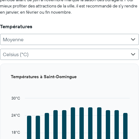
0
mieux profiter des attractions de la ville, il est recommandé de s'y rendre
to
en janvier, en février ou fin novembre.
400.
Températures
Moyenne
Celsius (°C)
Bar
Chart
Températures à Saint-Domingue
graphic.
chart
with
12
bars.
30°C
The
chart
24°C
has
1
X
18°C
axis