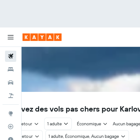
Vols
Hôtels
Voitures
Vol+Hôtel
KLV
Trouvez des vols pas chers pour Karlo
Explore
Aller-retour
1 adulte
Économique
Aucun bagag
Suivi des vols
Aller-retour
1 adulte, Économique, Aucun bagage
Meilleur moment pour voyager