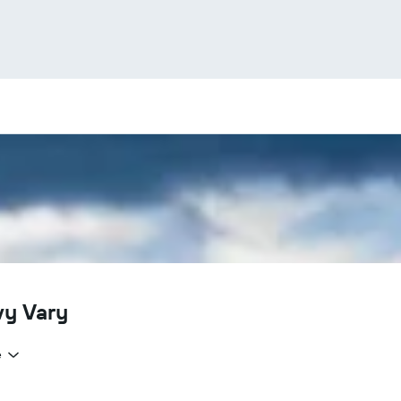
vy Vary
e