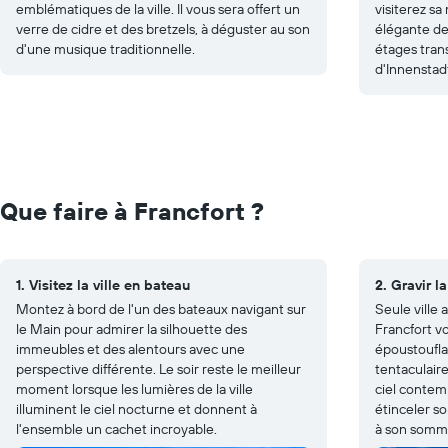
emblématiques de la ville. Il vous sera offert un
visiterez sa
verre de cidre et des bretzels, à déguster au son
élégante d
d'une musique traditionnelle.
étages tran
d'Innenstad
Que faire à Francfort ?
1. Visitez la ville en bateau
2. Gravir l
Montez à bord de l'un des bateaux navigant sur
Seule ville 
le Main pour admirer la silhouette des
Francfort v
immeubles et des alentours avec une
époustoufla
perspective différente. Le soir reste le meilleur
tentaculair
moment lorsque les lumières de la ville
ciel contem
illuminent le ciel nocturne et donnent à
étinceler so
l'ensemble un cachet incroyable.
à son somm