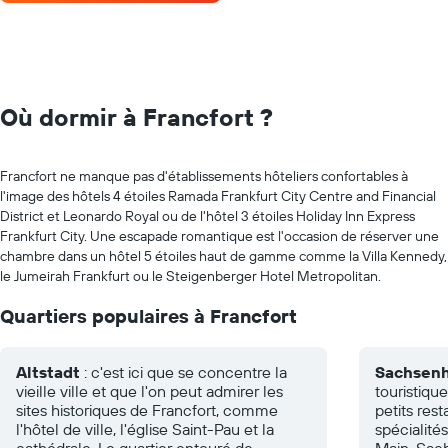
Où dormir à Francfort ?
Francfort ne manque pas d'établissements hôteliers confortables à
l'image des hôtels 4 étoiles Ramada Frankfurt City Centre and Financial
District et Leonardo Royal ou de l'hôtel 3 étoiles Holiday Inn Express
Frankfurt City. Une escapade romantique est l'occasion de réserver une
chambre dans un hôtel 5 étoiles haut de gamme comme la Villa Kennedy,
le Jumeirah Frankfurt ou le Steigenberger Hotel Metropolitan.
Quartiers populaires à Francfort
Altstadt
: c'est ici que se concentre la
Sachsen
vieille ville et que l'on peut admirer les
touristiqu
sites historiques de Francfort, comme
petits res
l'hôtel de ville, l'église Saint-Pau et la
spécialités
cathédrale. Le quartier entouré de
Main, Sac