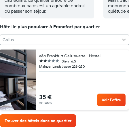
nombreux parcs est un agréable endroit
monument h
où passer son séjour.
quiétude e
Hôtel le plus populaire à Francfort par quartier
Gallus
a&o Frankfurt Galluswarte - Hostel
2 étoiles
Bien
6.5
Mainzer Landstrasse 226-230
35 €
Voir l’offre
30 sites
Trouver des hôtels dans ce quartier