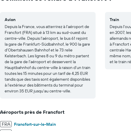
20.
Avion
Train
Depuis la France, vous atterrirez à l'aéroport de
Depuis l'ou
Francfort (FRA) situé à 13 km au sud-ouest du
en 2007, les
centre-ville. Depuis l'aéroport, le bus 61 rejoint
allemands ré
la gare de Frankfurt-Südbahnhof, le 900 la gare
à Francfort
d'Obertshausen Bahnhof et le 73 relie
centrale Ha
Kelsterbach. Les lignes 8 ou 9 du métro partent
même nom, 
de la gare de l'aéroport et desservent la
et le train 
Hauptbahnhof du centre-ville à raison d'un train
toutes les 15 minutes pour un tarif de 4,25 EUR
tandis que des taxis sont également disponibles
à l'extérieur des bâtiments du terminal pour
environ 35 EUR jusqu'au centre-ville.
Aéroports près de Francfort
FRA
Francfort-sur-le-Main