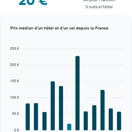
20 €
3 nuits à l’hôtel
Bar
Chart
Prix médian d’un hôtel et d’un vol depuis la France
graphic.
chart
with
12
bars.
250 €
The
chart
200 €
has
1
X
150 €
axis
displaying
categories.
100 €
Range:
12
categories.
50 €
The
chart
has
0 €