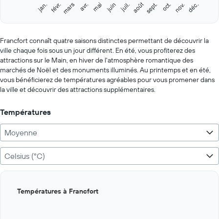
1
août
févr.
mai
nov.
jan.
avr.
juil.
oct.
mars
juin
sept.
déc.
Y
End
of
axis
interactive
displaying
chart
values.
Francfort connaît quatre saisons distinctes permettant de découvrir la
Range:
ville chaque fois sous un jour différent. En été, vous profiterez des
0
attractions sur le Main, en hiver de l'atmosphère romantique des
to
marchés de Noël et des monuments illuminés. Au printemps et en été,
250.
vous bénéficierez de températures agréables pour vous promener dans
la ville et découvrir des attractions supplémentaires.
Températures
Moyenne
Celsius (°C)
Bar
Chart
Températures à Francfort
graphic.
chart
with
12
bars.