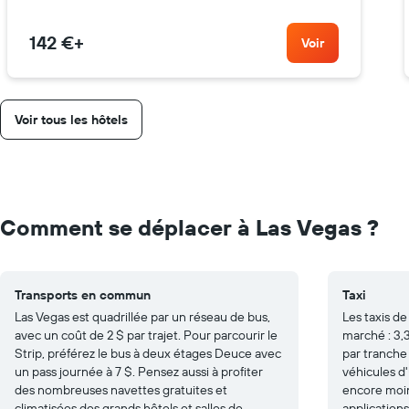
142 €
+
Voir
Voir tous les hôtels
Comment se déplacer à Las Vegas ?
Transports en commun
Taxi
Las Vegas est quadrillée par un réseau de bus,
Les taxis d
avec un coût de 2 $ par trajet. Pour parcourir le
marché : 3,
Strip, préférez le bus à deux étages Deuce avec
par tranche
un pass journée à 7 $. Pensez aussi à profiter
véhicules d'
des nombreuses navettes gratuites et
encore moin
climatisées des grands hôtels et salles de
applications