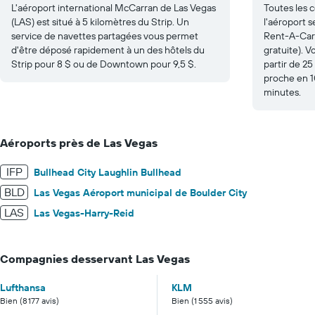
L'aéroport international McCarran de Las Vegas
Toutes les 
(LAS) est situé à 5 kilomètres du Strip. Un
l'aéroport s
service de navettes partagées vous permet
Rent-A-Car 
d'être déposé rapidement à un des hôtels du
gratuite). V
Strip pour 8 $ ou de Downtown pour 9,5 $.
partir de 25
proche en 
minutes.
Aéroports près de Las Vegas
IFP
Bullhead City Laughlin Bullhead
BLD
Las Vegas Aéroport municipal de Boulder City
LAS
Las Vegas-Harry-Reid
Compagnies desservant Las Vegas
Lufthansa
KLM
Bien (8 177 avis)
Bien (1 555 avis)