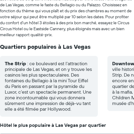
de Las Vegas, comme le faste du Bellagio ou du Palazzo. Choisissez en
fonction du thème qui vous plaît et du prix des chambres au moment de
votre séjour qui peut être multiplié par 10 selon les dates. Pour profiter
du confort d'un hôtel 3 étoiles à des prix bon marché, essayez le Circus
Circus Hotel ou le Eastside Cannery, plus éloignés mais avec un bien
meilleur rapport qualité-prix.
Quartiers populaires à Las Vegas
The Strip
: ce boulevard est l'attraction
Downtow
principale de Las Vegas, et on y trouve les
ville histo
casinos les plus spectaculaires. Des
Strip. De 
fontaines du Bellagio à la mini Tour Eiffel
encore en 
du Paris en passant par la pyramide du
quartier 
Luxor, c'est un spectacle permanent. Une
à la mafia
zone incontournable qui vous donnera
Children 
sûrement une impression de déjà-vu tant
musée d'his
elle a été filmée par Hollywood.
Hôtel le plus populaire à Las Vegas par quartier