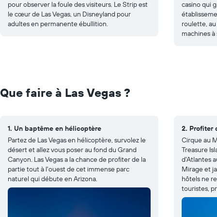
pour observer la foule des visiteurs. Le Strip est
casino qui g
le cœur de Las Vegas, un Disneyland pour
établissemen
adultes en permanente ébullition.
roulette, au
machines à 
Que faire à Las Vegas ?
1. Un baptême en hélicoptère
2. Profiter
Partez de Las Vegas en hélicoptère, survolez le
Cirque au M
désert et allez vous poser au fond du Grand
Treasure Is
Canyon. Las Vegas a la chance de profiter de la
d'Atlantes 
partie tout à l'ouest de cet immense parc
Mirage et ja
naturel qui débute en Arizona.
hôtels ne re
touristes, p