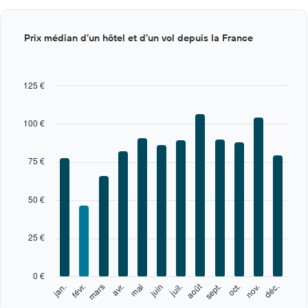
Bar
Chart
Prix médian d’un hôtel et d’un vol depuis la France
graphic.
chart
with
12
bars.
125 €
The
chart
100 €
has
1
X
75 €
axis
displaying
categories.
50 €
Range:
12
categories.
25 €
The
chart
has
0 €
1
août
févr.
mai
nov.
jan.
avr.
juil.
oct.
mars
juin
sept.
déc.
Y
End
of