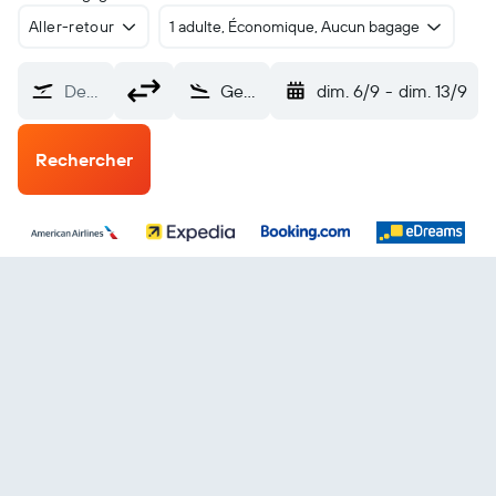
Aller-retour
1 adulte, Économique, Aucun bagage
De…
George Town Exuma Intl (GGT)
dim. 6/9
-
dim. 13/9
Rechercher