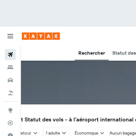
Rechercher
Statut des
Vols
Hôtels
Voitures
Vol+Hôtel
Explore
MSP
Vols et Statut des vols - à l'aéroport internation
Suivi des vols
Aller-retour
1 adulte
Économique
Aucun bagag
Meilleur moment pour voyager